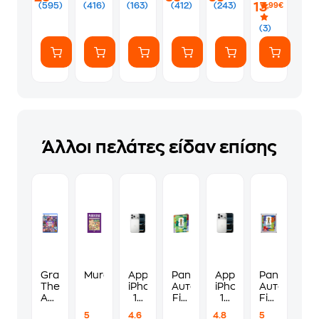
-
Σύνδεση
-
-
13
(595)
(416)
(163)
(412)
(243)
,99€
Λευκό
Bluetooth
Μαύρο
Μαύρο
5.0
(3)
Άλλοι πελάτες είδαν επίσης
Grand
Murdoku
Apple
Panini
Apple
Panini
Theft
iPhone
Αυτοκόλλητα
iPhone
Αυτοκόλλη
Auto
17
Fifa
17
Fifa
VI
Pro
World
Pro
World
5
4.6
4.8
5