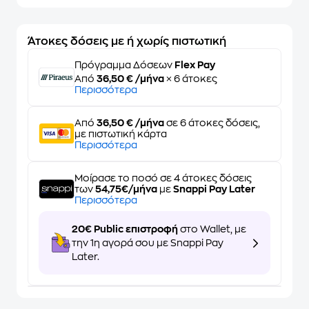
Άτοκες δόσεις με ή χωρίς πιστωτική
Πρόγραμμα Δόσεων
Flex Pay
Από
36,50 € /μήνα
× 6 άτοκες
Περισσότερα
Από
36,50 € /μήνα
σε 6 άτοκες δόσεις,
με πιστωτική κάρτα
Περισσότερα
Μοίρασε το ποσό σε 4 άτοκες δόσεις
των
54,75€/μήνα
με
Snappi Pay Later
Περισσότερα
20€ Public επιστροφή
στο Wallet, με
την 1η αγορά σου με Snappi Pay
Later.