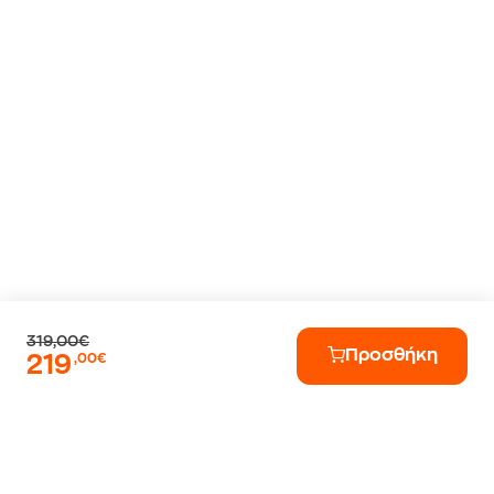
319,00€
Προσθήκη
219
,00€