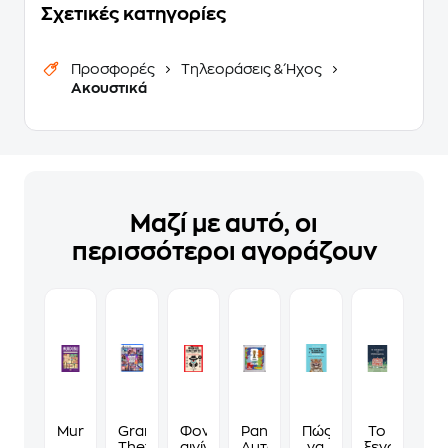
Σχετικές κατηγορίες
Προσφορές
Τηλεοράσεις & Ήχος
Ακουστικά
Μαζί με αυτό, οι
περισσότεροι αγοράζουν
Murdoku
Grand
Φονικά
Panini
Πώς
Το
Theft
αινίγματα
Αυτοκόλλητα
να
ξενοδοχείο