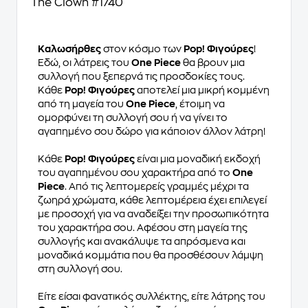
The Clown #1740
Καλωσήρθες
στον κόσμο των
Pop! Φιγούρες
!
Εδώ, οι λάτρεις του
One Piece
θα βρουν μια
συλλογή που ξεπερνά τις προσδοκίες τους.
Κάθε
Pop! Φιγούρες
αποτελεί μια μικρή κομμένη
από τη μαγεία του
One Piece
, έτοιμη να
ομορφύνει τη συλλογή σου ή να γίνει το
αγαπημένο σου δώρο για κάποιον άλλον λάτρη!
Κάθε
Pop! Φιγούρες
είναι μια μοναδική εκδοχή
του αγαπημένου σου χαρακτήρα από το
One
Piece
. Από τις λεπτομερείς γραμμές μέχρι τα
ζωηρά χρώματα, κάθε λεπτομέρεια έχει επιλεγεί
με προσοχή για να αναδείξει την προσωπικότητα
του χαρακτήρα σου. Αφέσου στη μαγεία της
συλλογής και ανακάλυψε τα απρόσμενα και
μοναδικά κομμάτια που θα προσθέσουν λάμψη
στη συλλογή σου.
Είτε είσαι φανατικός συλλέκτης, είτε λάτρης του