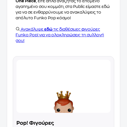
One Piece
, είτε απλά αναζητάς το επόμενο
αγαπημένο σου κομμάτι, στα Public είμαστε εδώ
για να σε ενθαρρύνουμε να ανακαλύψεις το
απόλυτο Funko Pop κόσμο!
Ανακάλυψε
εδώ
τις διαθέσιμες φιγούρες
Funko Pop! για να ολοκληρώσεις τη συλλογή
σου!
Pop! Φιγούρες