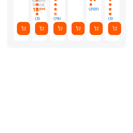
εκδότη:
-
-
Album
Silver
1
15.50€
PS5
Silver
Φακελάκι
13
(2121)
,99€
(7
Αυτοκόλλητ
(3)
(78)
(3)