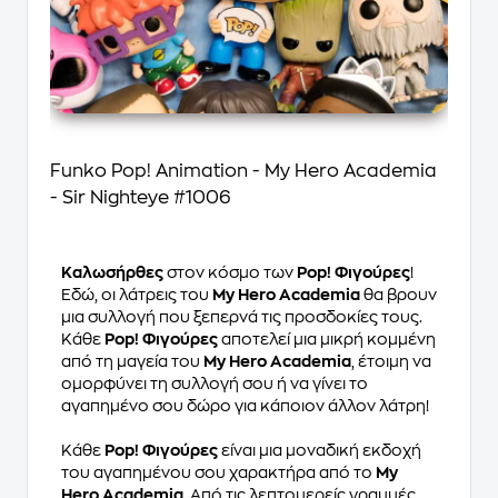
Funko Pop! Animation - My Hero Academia
- Sir Nighteye #1006
Καλωσήρθες
στον κόσμο των
Pop! Φιγούρες
!
Εδώ, οι λάτρεις του
My Hero Academia
θα βρουν
μια συλλογή που ξεπερνά τις προσδοκίες τους.
Κάθε
Pop! Φιγούρες
αποτελεί μια μικρή κομμένη
από τη μαγεία του
My Hero Academia
, έτοιμη να
ομορφύνει τη συλλογή σου ή να γίνει το
αγαπημένο σου δώρο για κάποιον άλλον λάτρη!
Κάθε
Pop! Φιγούρες
είναι μια μοναδική εκδοχή
του αγαπημένου σου χαρακτήρα από το
My
Hero Academia
. Από τις λεπτομερείς γραμμές