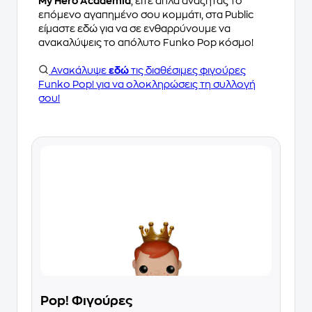
My Hero Academia
, είτε απλά αναζητάς το
επόμενο αγαπημένο σου κομμάτι, στα Public
είμαστε εδώ για να σε ενθαρρύνουμε να
ανακαλύψεις το απόλυτο Funko Pop κόσμο!
Ανακάλυψε
εδώ
τις διαθέσιμες φιγούρες
Funko Pop! για να ολοκληρώσεις τη συλλογή
σου!
Pop! Φιγούρες