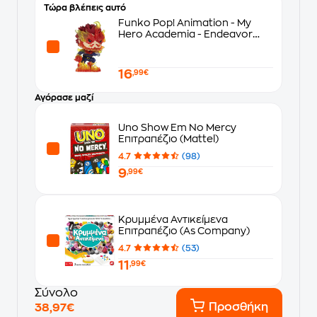
Τώρα βλέπεις αυτό
Funko Pop! Animation - My
Hero Academia - Endeavor
#785
16
,99€
Αγόρασε μαζί
Uno Show Em No Mercy
Επιτραπέζιο (Mattel)
4.7
(98)
9
,99€
Κρυμμένα Αντικείμενα
Επιτραπέζιο (As Company)
4.7
(53)
11
,99€
Σύνολο
Προσθήκη
38,97€