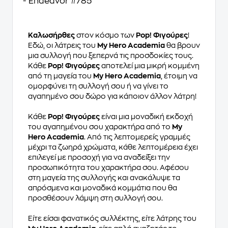
- Endeavor #785
Καλωσήρθες
στον κόσμο των
Pop! Φιγούρες
!
Εδώ, οι λάτρεις του
My Hero Academia
θα βρουν
μια συλλογή που ξεπερνά τις προσδοκίες τους.
Κάθε
Pop! Φιγούρες
αποτελεί μια μικρή κομμένη
από τη μαγεία του
My Hero Academia
, έτοιμη να
ομορφύνει τη συλλογή σου ή να γίνει το
αγαπημένο σου δώρο για κάποιον άλλον λάτρη!
Κάθε
Pop! Φιγούρες
είναι μια μοναδική εκδοχή
του αγαπημένου σου χαρακτήρα από το
My
Hero Academia
. Από τις λεπτομερείς γραμμές
μέχρι τα ζωηρά χρώματα, κάθε λεπτομέρεια έχει
επιλεγεί με προσοχή για να αναδείξει την
προσωπικότητα του χαρακτήρα σου. Αφέσου
στη μαγεία της συλλογής και ανακάλυψε τα
απρόσμενα και μοναδικά κομμάτια που θα
προσθέσουν λάμψη στη συλλογή σου.
Είτε είσαι φανατικός συλλέκτης, είτε λάτρης του