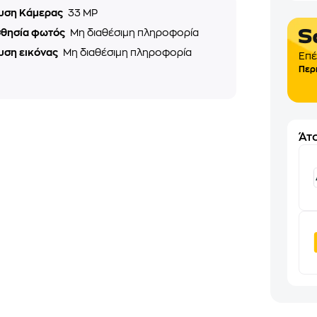
υση Κάμερας
33 MP
σθησία φωτός
Μη διαθέσιμη πληροφορία
υση εικόνας
Μη διαθέσιμη πληροφορία
Επέ
Περ
Άτο