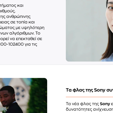
τήματος και
ιθμούς.
της ανθρώπινης
ειας σε τοπία και
ρώματος με υψηλότερη
νων αλγόριθμων. Το
ορεί να επεκταθεί σε
100-102400 για τις
Τα φλας της Sony σ
Τα νέα φλας της
Sony
δυνατότητες ανίχνευσ