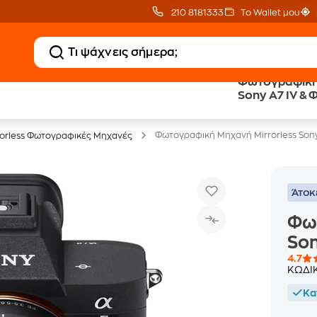
210 8181333
Το Wallet μου
Φωτογραφική 
20 € Public Επιστροφή
Δωρεάν Μεταφορικ
Sony A7 IV &
με Snappi
με Public+ Delivery
Φωτογραφική Μηχανή Mirrorless Sony
rorless Φωτογραφικές Μηχανές
Άτοκ
Φωτ
Son
4.7
ΚΩΔΙ
Κα