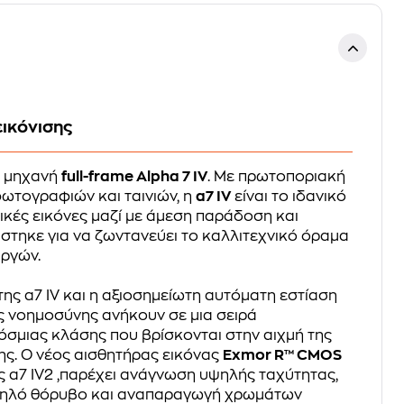
εικόνισης
ή μηχανή
full-frame Alpha 7 IV
. Με πρωτοποριακή
ωτογραφιών και ταινιών, η
α7 IV
είναι το ιδανικό
ικές εικόνες μαζί με άμεση παράδοση και
άστηκε για να ζωντανεύει το καλλιτεχνικό όραμα
ργών.
της α7 IV και η αξιοσημείωτη αυτόματη εστίαση
ς νοημοσύνης ανήκουν σε μια σειρά
σμιας κλάσης που βρίσκονται στην αιχμή της
ης. Ο νέος αισθητήρας εικόνας
Exmor R™ CMOS
ς α7 IV2 ,παρέχει ανάγνωση υψηλής ταχύτητας,
μηλό θόρυβο και αναπαραγωγή χρωμάτων