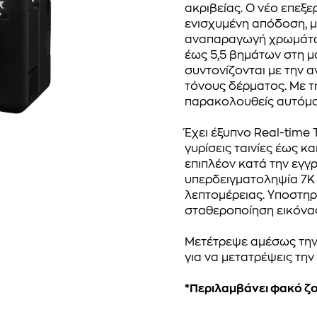
ακριβείας. Ο νέο επεξ
ενισχυμένη απόδοση, μ
αναπαραγωγή χρωμάτων
έως 5,5 βημάτων στη μ
συντονίζονται με την 
τόνους δέρματος. Με τη
παρακολουθείς αυτόματ
Έχει έξυπνο Real-time
γυρίσεις ταινίες έως κ
επιπλέον κατά την εγγρ
υπερδειγματοληψία 7K f
λεπτομέρειας. Υποστηρί
σταθεροποίηση εικόνα
Μετέτρεψε αμέσως τη
για να μετατρέψεις τη
*Περιλαμβάνει φακό ζ