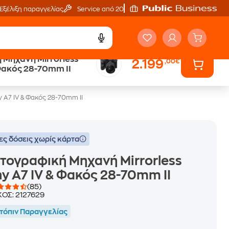
Εξέλιξη παραγγελίας
Service από 20'
Μηχανή Mirrorless
2.199
,00€
ά
Public επιστροφή €
 Φακός 28-70mm II
κέρδος σε κάθε αγορά
 A7 IV & Φακός 28-70mm II
ες δόσεις χωρίς κάρτα
ογραφική Μηχανή Mirrorless
y A7 IV & Φακός 28-70mm II
(85)
ΚΟΣ:
2127629
τόπιν Παραγγελίας