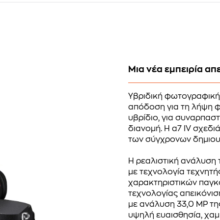
Μια νέα εμπειρία απ
Υβριδική φωτογραφικ
απόδοση για τη λήψη φ
υβρίδιο, για συναρπαστ
διανομή. Η α7 IV σχεδι
των σύγχρονων δημιου
Η ρεαλιστική ανάλυση 
με τεχνολογία τεχνητή
χαρακτηριστικών παγκό
τεχνολογίας απεικόνισ
με ανάλυση 33,0 MP τη
υψηλή ευαισθησία, χα