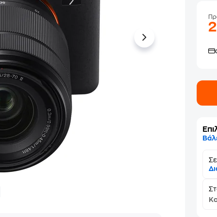
Πρ
2
Επι
Βάλ
Σε
Δι
Σ
Κα