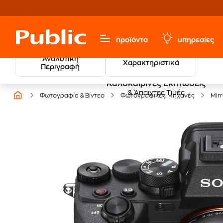
προϊόντα
υπηρεσίες
Αναλυτική
Χαρακτηριστικά
Περιγραφή
Καλοκαιρινές Εκπτώσεις
& Άπαιχτες Τιμές
Φωτογραφία & Βίντεο
Φωτογραφικές Μηχανές
Mir