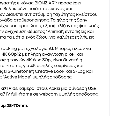
εργαστής εικόνας BIONZ XR™ προσφέρει
ε βελτιωμένη ποιότητα εικόνας και
. Διαθέτει αντιστάθμιση ταχύτητας κλείστρου
ονάδα σταθεροποίησης. Τα φλας της Sony
ανίχνευση προσώπου, εξασφαλίζοντας φυσικούς
ν ανίχνευση θέματος "Animal", εντοπίζεις και
α τα μάτια ενός ζώου, για καλύτερες λήψεις
 Tracking με τεχνολογία
AI
. Μπορες πλέον να
αι 4K 60p12 με πλήρη ανάγνωση pixel, και
αφή ταινιών 4K έως 30p, είναι δυνατή η
ull-frame, για 4K υψηλής ευκρίνειας και
ζει S-Cinetone™, Creative Look και S-Log και
ς "Active Mode" υψηλής απόδοσης.
ν
α7 IV
σε κάμερα ιστού. Αρκεί μια σύνδεση USB
ν α7 IV full-frame σε webcam υψηλής απόδοσης.
ουμ 28-70mm.