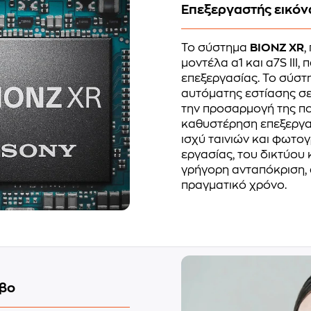
Επεξεργαστής εικόν
Το σύστημα
BIONZ XR
,
μοντέλα α1 και α7S III
επεξεργασίας. Το σύστ
αυτόματης εστίασης σε
την προσαρμογή της ποι
καθυστέρηση επεξεργασ
ισχύ ταινιών και φωτο
εργασίας, του δικτύου κ
γρήγορη ανταπόκριση, 
πραγματικό χρόνο.
υβο