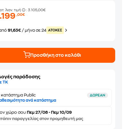
οτ. λιαν. τιμή
: 3.105,00€
.199
,00€
από
91,63€
/ μήνα σε 24
ATOKEΣ
Προσθήκη στο καλάθι
λογές παράδοσης
ε ΤΚ
 κατάστημα Public
ΔΩΡΕΑΝ
αθεσιμότητα ανά κατάστημα
τον
χώρο σου
Πεμ 27/08 - Πεμ 10/09
τόπιν παραγγελίας στον προμηθευτή μας