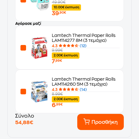
49.90€
10.00€ έκπτωση
39
,90€
Αγόρασε μαζί
Lamtech Thermal Paper Rolls
LAM114277 8M (3 τεμάχια)
4.3
(12)
9.99€
2.00€ έκπτωση
7
,99€
Lamtech Thermal Paper Rolls
LAM114260 5M (3 τεμάχια)
4.3
(14)
8.99€
2.00€ έκπτωση
6
,99€
Σύνολο
Προσθήκη
54,88€