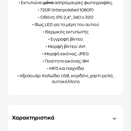
• Εκτυπώνει
μόνο
ασπρόμαυρες φωτογραφίες.
• 720P (interpolated 1080P)
• Οθόνη: IPS 2,4″, 240 x 320
• Φως LED για τα μέρη του αυτιού
• Θερμικός εκτυπωτής
• Εγγραφή βίντεο
• Μορφή βίντεο: AVI
• Μορφή εικόνας: JPEG
• Ποιότητα εικόνας: 8M
• MP3 και παιχνίδια
• Αξεσουάρ: Καλώδιο USB, κορδόνι, χαρτί-ρολό,
αυτοκόλλητα
Χαρακτηριστικά