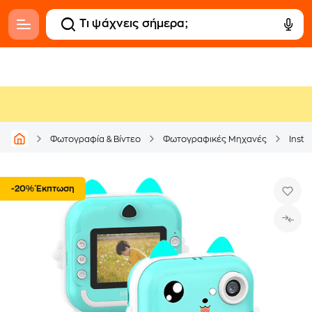
Φωτογραφία & Βίντεο
Φωτογραφικές Μηχανές
Inst
-20% Έκπτωση