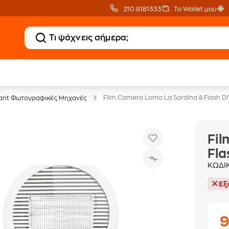
210 8181333
Το Wallet μου
20 € Public Επιστροφή
Δωρεάν Μεταφορικ
με Snappi
με Public+ Delivery
Film Camera Lomo La Sardina & Flash DI
tant Φωτογραφικές Μηχανές
Fil
Fla
ΚΩΔΙ
Εξ