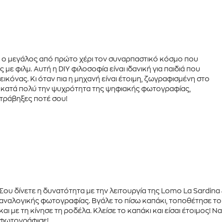
 και ο μεγάλος από πρώτο χέρι τον συναρπαστικό κόσμο που
 με φιλμ
. Αυτή η DIY φιλοσοφία είναι ιδανική για παιδιά που
κόνας. Κι όταν πια η μηχανή είναι έτοιμη, ζωγραφισμένη στο
ι κατά πολύ την ψυχρότητα της ψηφιακής φωτογραφίας,
 τράβηξες ποτέ σου!
Σου δίνετε η δυνατότητα με την λειτουργία της
Lomo La Sardina 
αναλογικής φωτογραφίας. Βγάλε το πίσω καπάκι, τοποθέτησε τ
και με τη κίνησε τη
ροδέλα
. Κλείσε το καπάκι και είσαι έτοιμος
φωτογράφισε!