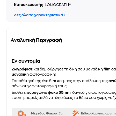
Κατασκευαστής
LOMOGRAPHY
Δες όλα τα χαρακτηριστικά
Αναλυτική Περιγραφή
Eν συντομία
Ζωγράφισε
και δημιούργησε τη δική σου μοναδική
film c
μοναδική
φωτογραφική!
Τοποθέτησέ της ένα
film
και μπες στην απόλαυση της
ανα
πάνω στην φωτογραφική τους.
Διαθέτει
ευρυγώνιο φακό 35mm
ιδανικό για φωτογραφίε
zoom μπορείς απλά να πλησιάσεις το θέμα σου χωρίς να "χ
Μέγεθος Φακού:
35mm
Ειδικό Χαρ/κό::
αρνητι