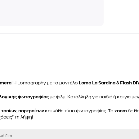
amera
! Η Lomography με το μοντέλο
Lomo La Sardina & Flash DI
λογικής φωτογραφίας
με φιλμ. Κατάλληλη για παιδιά ή και για 
ς
τοπίων
,
πορτραίτων
και κάθε τύπο φωτογραφίας. Το
zoom
δε θα
άσεις" τη λήψη!
κό film