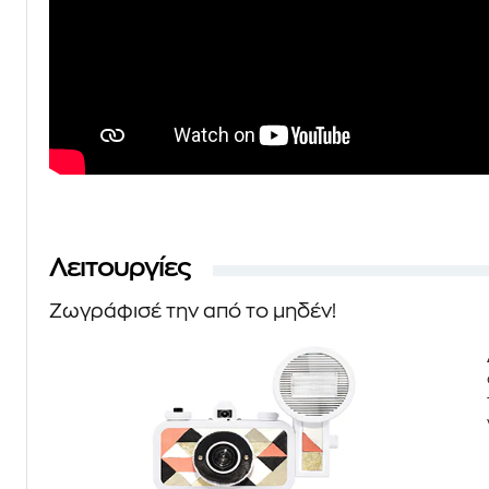
Λειτουργίες
Ζωγράφισέ την από το μηδέν!