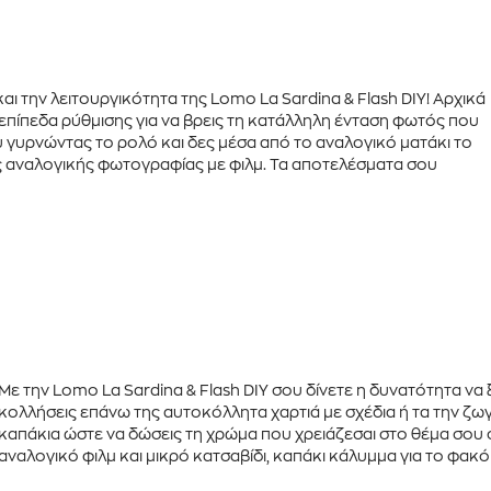
και την λειτουργικότητα της Lomo La Sardina & Flash DIY! Αρχικά
 επίπεδα ρύθμισης για να βρεις τη κατάλληλη ένταση φωτός που
ου γυρνώντας το ρολό και δες μέσα από το αναλογικό ματάκι το
της αναλογικής φωτογραφίας με φιλμ. Τα αποτελέσματα σου
Με την
Lomo La Sardina & Flash DIY
σου δίνετε η δυνατότητα να 
κολλήσεις επάνω της
αυτοκόλλητα
χαρτιά με σχέδια ή τα την ζ
καπάκια
ώστε να δώσεις τη χρώμα που χρειάζεσαι στο θέμα σου 
αναλογικό φιλμ
και μικρό
κατσαβίδι
,
καπάκι
κάλυμμα για το φακό 