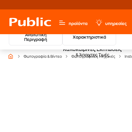
προϊόντα
υπηρεσίες
Αναλυτική
Χαρακτηριστικά
Περιγραφή
Καλοκαιρινές Εκπτώσεις
& Άπαιχτες Τιμές
Φωτογραφία & Βίντεο
Φωτογραφικές Μηχανές
Ins