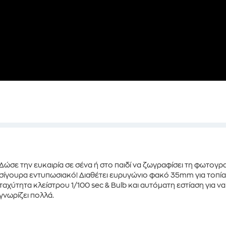
Δώσε την
ευκαιρία
σε σένα ή στο παιδί να ζωγραφίσει τη φωτογρ
σίγουρα εντυπωσιακό! Διαθέτει
ευρυγώνιο φακό
35mm για τοπία
ταχύτητα κλείστρου
1/100 sec & Bulb και αυτόματη
εστίαση
για ν
γνωρίζει πολλά.