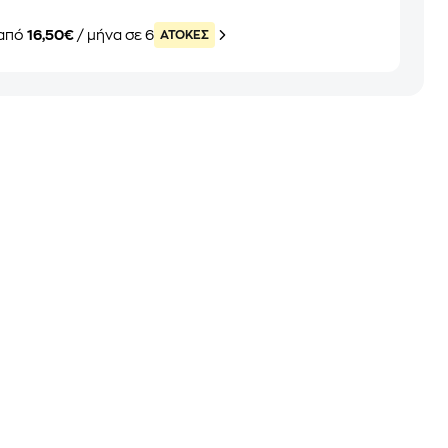
από
16,50€
/ μήνα σε 6
ATOKEΣ