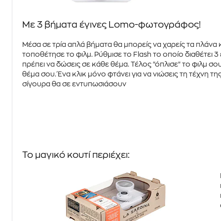
Με 3 βήματα έγινες Lomo-φωτογράφος!
Μέσα σε
τρία απλά βήματα
θα μπορείς να χαρείς τα πλάνα 
τοποθέτησε
το φιλμ
.
Ρύθμισε το Flash
το οποίο διαθέτει 3
πρέπει να δώσεις σε κάθε θέμα. Τέλος "
όπλισε
" το φιλμ σ
θέμα σου.
Ένα κλικ
μόνο φτάνει για να νιώσεις τη τέχνη 
σίγουρα θα σε εντυπωσιάσουν
Το μαγικό κουτί περιέχει: