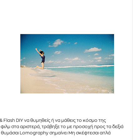
& Flash DIY
να θυμηθείς ή να μάθεις το κόσμο της
ο
φιλμ
στα αριστερά, τράβηξε το με προσοχή προς τα δεξιά
! Να θυμάσαι Lomography σημαίνει Μη σκέφτεσαι απλά