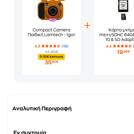
Compact Camera
Κάρτα μνήμ
Παιδική Lamtech - Igor
microSDHC 64GB
10 & SD Adapt
Intenso 342
4.3
(19)
4.4
19
44.90€
,99€
9.00€ έκπτωση
35
,90€
Αναλυτική Περιγραφή
Eν συντομία