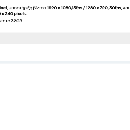
xel
, υποστήριξη βίντεο
1920 x 1080,15fps / 1280 x 720, 30fps
, και
 x 240 pixel
s.
κότητα
32GB
.