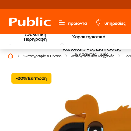
προϊόντα
υπηρεσίες
Αναλυτική
Χαρακτηριστικά
Περιγραφή
Καλοκαιρινές Εκπτώσεις
& Άπαιχτες Τιμές
Φωτογραφία & Βίντεο
Φωτογραφικές Μηχανές
Com
-20% Έκπτωση