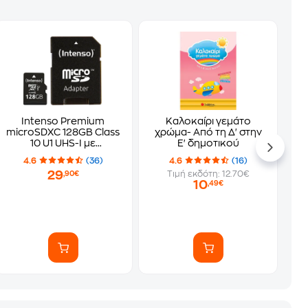
Intenso Premium
Καλοκαίρι γεμάτο
microSDXC 128GB Class
χρώμα- Από τη Δ' στην
10 U1 UHS-I με
Ε' δημοτικού
αντάπτορα
4.6
(36)
4.6
(16)
29
Τιμή εκδότη: 12.70€
,90€
10
,49€