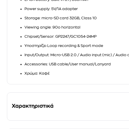
Power supply
: 5V/1A adapter
Storage
: micro-SD card 32GB, Class 10
Viewing angle: 90o horizontal
Chipset/Sensor
: GP2247/GC1054-24MP
Υποστηρίζει Loop recording & Sport mode
Input/Output
: Micro-USB 2.0 / Audio input (mic) / Audio
Accessories
: USB cable/User manual/Lanyard
Χρώμα
: Καφέ
Χαρακτηριστικά