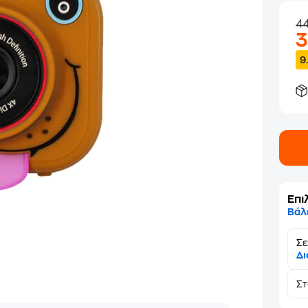
4
9
Επι
Βάλ
Σε
Δι
Σ