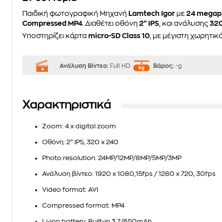
Παιδική φωτογραφική Μηχανή
Lamtech Igor
με
24 megapi
Compressed MP4
. Διαθέτει οθόνη
2” IPS
, και ανάλυσης
320
Υποστηρίζει κάρτα
micro-SD Class 10
, με μέγιστη χωρητι
Ανάλυση Βίντεο:
Full HD
Βάρος:
-g
Χαρακτηριστικά
Zoom
: 4 x digital zoom
Οθόνη
: 2” IPS, 320 x 240
Photo resolution
: 24MP/12MP/8MP/5MP/3MP
Ανάλυση βίντεο
: 1920 x 1080,15fps / 1280 x 720, 30fps
Video format
: AVI
Compressed format
: MP4
Li-ion battery
: Built-in 3.7/650mAh