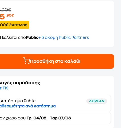
4,90€
35
,90€
.00€ έκπτωση
Πωλείται από
Public
+ 3 ακόμη Public Partners
Προσθήκη στο καλάθι
λογές παράδοσης
ε ΤΚ
 κατάστημα Public
ΔΩΡΕΑΝ
αθεσιμότητα ανά κατάστημα
τον
χώρο σου
Τρι 04/08 - Παρ 07/08