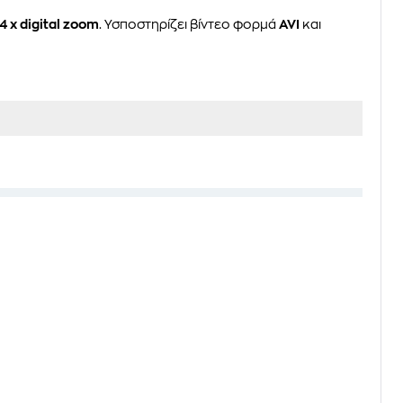
4 x digital zoom
. Υσποστηρίζει βίντεο φορμά
AVI
και