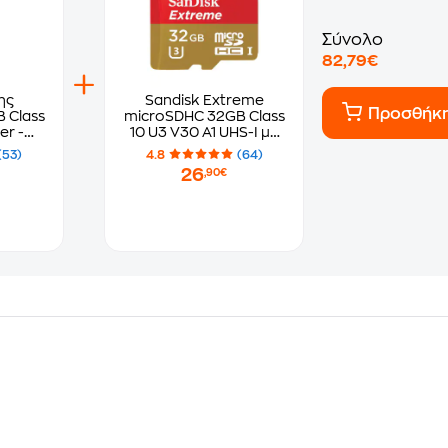
Σύνολο
82,79€
ης
Sandisk Extreme
Προσθήκ
 Class
microSDHC 32GB Class
er -
10 U3 V30 A1 UHS-I με
3490
αντάπτορα
(53)
4.8
(64)
26
,90€