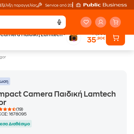
Εξέλιξη παραγγελίας
Service από 20'
44,90€
Camera Παιδική Lamtech -
35
,90€
ά
Public επιστροφή €
κέρδος σε κάθε αγορά
gor
τωση
mpact Camera Παιδική Lamtech
gor
(19)
ΚΟΣ:
1678095
εσα Διαθέσιμο