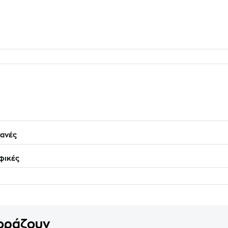
ανές
φικές
γοράζουν