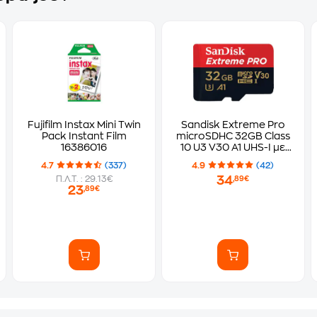
Fujifilm Instax Mini Twin
Sandisk Extreme Pro
Pack Instant Film
microSDHC 32GB Class
16386016
10 U3 V30 A1 UHS-I με
αντάπτορα
4.7
(337)
4.9
(42)
34
Π.Λ.Τ. : 29.13€
,89€
23
,89€