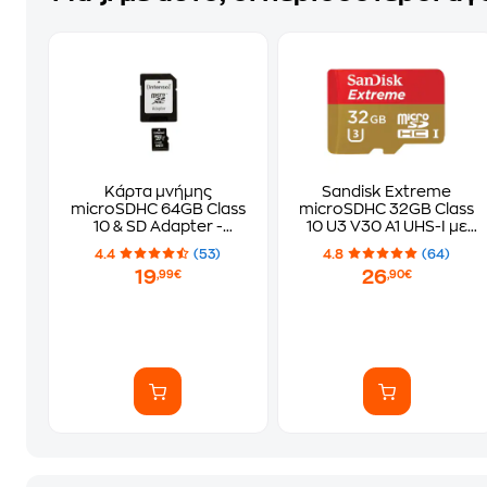
Κάρτα μνήμης
Sandisk Extreme
microSDHC 64GB Class
microSDHC 32GB Class
10 & SD Adapter -
10 U3 V30 A1 UHS-I με
Intenso 3423490
αντάπτορα
4.4
(53)
4.8
(64)
19
26
,99€
,90€