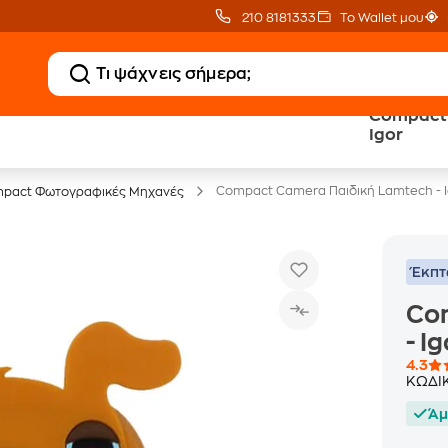
210 8181333
Το Wallet μου
Compact 
20 € Public Επιστροφή
Δωρεάν Μεταφορικ
Igor
με Snappi
με Public+ Delivery
Compact Camera Παιδική Lamtech - I
pact Φωτογραφικές Μηχανές
Έκπ
Co
- I
4.3
ΚΩΔΙ
Άμ