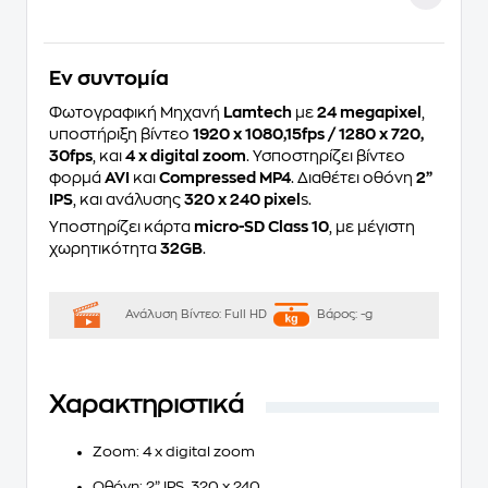
Eν συντομία
Φωτογραφική Μηχανή
Lamtech
με
24 megapixel
,
υποστήριξη βίντεο
1920 x 1080,15fps / 1280 x 720,
30fps
, και
4 x digital zoom
. Υσποστηρίζει βίντεο
φορμά
AVI
και
Compressed MP4
. Διαθέτει οθόνη
2”
IPS
, και ανάλυσης
320 x 240 pixel
s.
Υποστηρίζει κάρτα
micro-SD Class 10
, με μέγιστη
χωρητικότητα
32GB
.
Ανάλυση Βίντεο:
Full HD
Βάρος:
-g
Χαρακτηριστικά
Zoom
: 4 x digital zoom
Οθόνη
: 2” IPS, 320 x 240