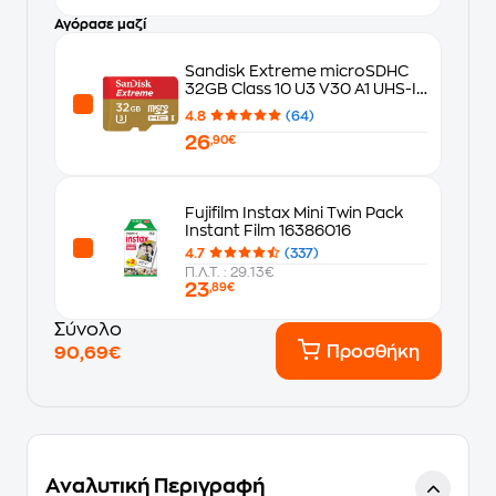
Αγόρασε μαζί
Sandisk Extreme microSDHC
32GB Class 10 U3 V30 A1 UHS-I
με αντάπτορα
4.8
(64)
26
,90€
Fujifilm Instax Mini Twin Pack
Instant Film 16386016
4.7
(337)
Π.Λ.Τ. : 29.13€
23
,89€
Σύνολο
Προσθήκη
90,69€
Αναλυτική Περιγραφή