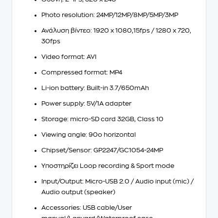
Photo resolution
: 24MP/12MP/8MP/5MP/3MP
Ανάλυση βίντεο
: 1920 x 1080,15fps / 1280 x 720,
30fps
Video format
: AVI
Compressed format
: MP4
Li-ion battery
: Built-in 3.7/650mAh
Power supply
: 5V/1A adapter
Storage
: micro-SD card 32GB, Class 10
Viewing angle: 90o horizontal
Chipset/Sensor
: GP2247/GC1054-24MP
Υποστηρίζει Loop recording & Sport mode
Input/Output
: Micro-USB 2.0 / Audio input (mic) /
Audio output (speaker)
Accessories
: USB cable/User