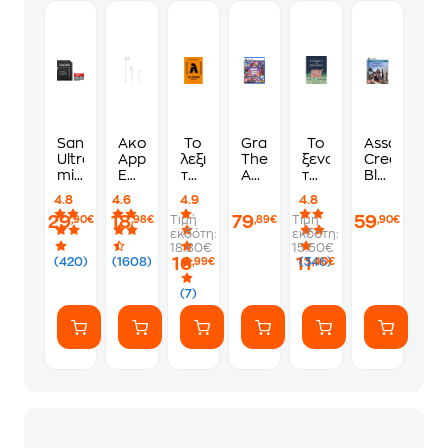
Sandisk
Ακουστικά
Το
Grand
Το
Assassin's
Ultra
Apple
λεξικό
Theft
ξενοδοχείο
Creed
microSDHC
Earpods
της
Auto
των
Black
32GB
Handsfree
ζωής
VI
συναισθημάτων
Flag
4.8
4.6
4.9
4.8
Class
USB-
σου
Standard
Resynced
29
18
79
59
Τιμή
Τιμή
,90€
,98€
,89€
,90€
10
C -
Edition
-
εκδότη:
εκδότη:
U1
Λευκό
-
PS5
18.80€
15.50€
A1
PS5
16
11
(420)
(1608)
(346)
,99€
,40€
UHS-
I με
(7)
αντάπτορα