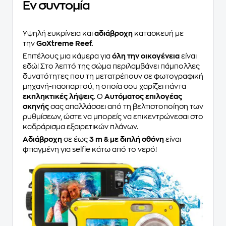
Eν συντομία
Υψηλή ευκρίνεια και
αδιάβροχη
κατασκευή με
την
GoXtreme Reef.
Επιτέλους μια κάμερα για
όλη την οικογένεια
είναι
εδώ! Στο λεπτό της σώμα περιλαμβάνει πάμπολλες
δυνατότητες που τη μετατρέπουν σε φωτογραφική
μηχανή-πασπαρτού, η οποία σου χαρίζει πάντα
εκπληκτικές λήψεις
. Ο
Αυτόματος επιλογέας
σκηνής
σας απαλλάσσει από τη βελτιστοποίηση των
ρυθμίσεων, ώστε να μπορείς να επικεντρώνεσαι στο
καδράρισμα εξαιρετικών πλάνων.
Αδιάβροχη
σε έως
3 m &
με διπλή οθόνη
είναι
φτιαγμένη για selfie κάτω από το νερό!