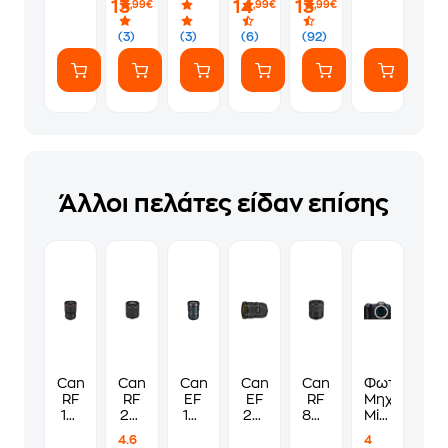
13
14
13
,99€
,99€
,99€
(7
ευγενικά
Αυτοκόλλητα)
(3)
(3)
(6)
(92)
Άλλοι πελάτες είδαν επίσης
Canon
Canon
Canon
Canon
Canon
Φωτογραφι
RF
RF
EF
EF
RF
Μηχανή
15-
24-
16-
24-
85mm
Mirrorless
35mm
105mm
35mm
70mm
f/2
Canon
4.6
4
f/2.8
f/4-
F/2.8
f/1-
ISSTM
EOS