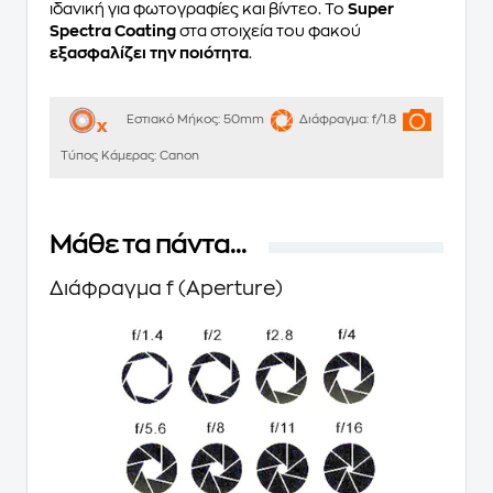
ιδανική για φωτογραφίες και βίντεο. Το
Super
Spectra Coating
στα στοιχεία του φακού
εξασφαλίζει την ποιότητα
.
Εστιακό Μήκος:
50mm
Διάφραγμα:
f/1.8
Τύπος Κάμερας:
Canon
Μάθε τα πάντα...
Διάφραγμα f (Aperture)