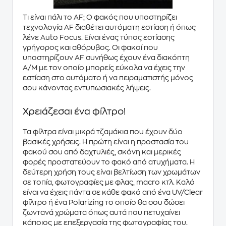
Τι είναι πάλι το AF; Ο φακός που υποστηρίζει
τεχνολογία AF
διαθέτει
αυτόματη εστίαση
ή όπως
λένε Auto Focus. Είναι ένας τύπος εστίασης
γρήγορος και
αθόρυβος
. Οι φακοί που
υποστηρίζουν AF συνήθως έχουν ένα
διακόπτη
A/M
με τον οποίο μπορείς εύκολα να έχεις την
εστίαση στο αυτόματο ή να πειραματιστής μόνος
σου κάνοντας
εντυπωσιακές
λήψεις
.
Χρειάζεσαι ένα φίλτρο!
Τα φίλτρα είναι
μικρά τζαμάκια
που έχουν
δύο
βασικές χρήσεις
. Η πρώτη είναι η
προστασία
του
φακού σου από δαχτυλιές, σκόνη και μερικές
φορές προστατεύουν το φακό από ατυχήματα. Η
δεύτερη χρήση τους είναι
βελτίωση
των
χρωμάτων
σε τοπία, φωτογραφίες με φλας, macro κτλ. Καλό
είναι να έχεις πάντα σε κάθε φακό από ένα UV/Clear
φίλτρο ή ένα Polarizing το οποίο θα σου δώσει
ζωντανά χρώματα
όπως αυτά που πετυχαίνει
κάποιος με επεξεργασία της φωτογραφίας του.