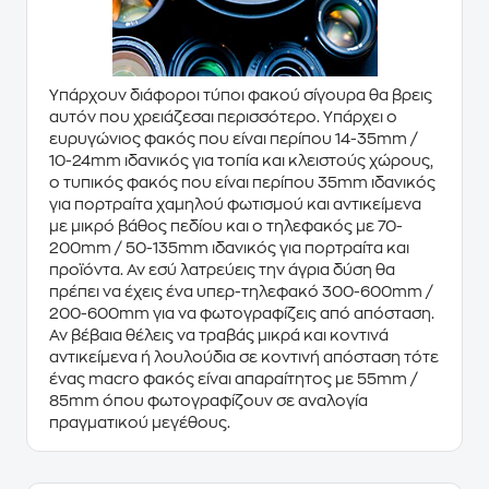
Υπάρχουν
διάφοροι τύποι φακού
σίγουρα θα βρεις
αυτόν που χρειάζεσαι περισσότερο. Υπάρχει ο
ευρυγώνιος φακός
που είναι περίπου 14-35mm /
10-24mm ιδανικός για τοπία και κλειστούς χώρους,
ο τυπικός φακός
που είναι περίπου 35mm ιδανικός
για πορτραίτα χαμηλού φωτισμού και αντικείμενα
με μικρό βάθος πεδίου και ο
τηλεφακός
με 70-
200mm / 50-135mm ιδανικός για πορτραίτα και
προϊόντα. Αν εσύ λατρεύεις την άγρια δύση θα
πρέπει να έχεις ένα
υπερ-τηλεφακό
300-600mm /
200-600mm για να φωτογραφίζεις από απόσταση.
Αν βέβαια θέλεις να τραβάς μικρά και κοντινά
αντικείμενα ή λουλούδια σε κοντινή απόσταση τότε
ένας
macro φακός
είναι απαραίτητος με 55mm /
85mm όπου φωτογραφίζουν σε αναλογία
πραγματικού μεγέθους.