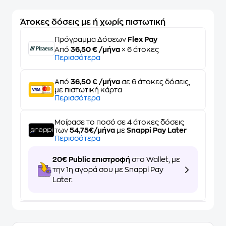
Άτοκες δόσεις με ή χωρίς πιστωτική
Πρόγραμμα Δόσεων
Flex Pay
Από
36,50 € /μήνα
× 6 άτοκες
Περισσότερα
Από
36,50 € /μήνα
σε 6 άτοκες δόσεις,
με πιστωτική κάρτα
Περισσότερα
Μοίρασε το ποσό σε 4 άτοκες δόσεις
των
54,75€/μήνα
με
Snappi Pay Later
Περισσότερα
20€ Public επιστροφή
στο Wallet, με
την 1η αγορά σου με Snappi Pay
Later.