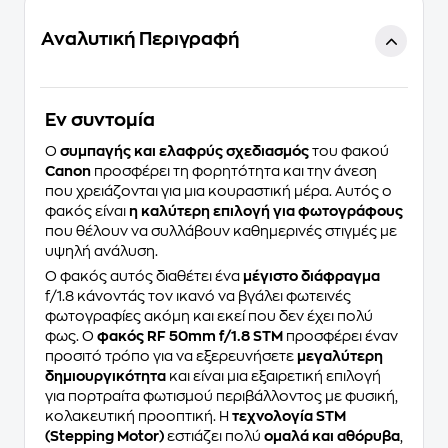
Αναλυτική Περιγραφή
Eν συντομία
Ο
συμπαγής και ελαφρύς σχεδιασμός
του φακού
Canon
προσφέρει τη φορητότητα και την άνεση
που χρειάζονται για μια κουραστική μέρα. Αυτός ο
φακός είναι
η καλύτερη επιλογή για φωτογράφους
που θέλουν να συλλάβουν καθημερινές στιγμές με
υψηλή ανάλυση.
Ο φακός αυτός διαθέτει ένα
μέγιστο
διάφραγμα
f/1.8 κάνοντάς τον ικανό να βγάλει φωτεινές
φωτογραφίες ακόμη και εκεί που δεν έχει πολύ
φως. Ο
φακός RF 50mm f/1.8 STM
προσφέρει έναν
προσιτό τρόπο για να εξερευνήσετε
μεγαλύτερη
δημιουργικότητα
και είναι μια εξαιρετική επιλογή
για πορτραίτα φωτισμού περιβάλλοντος με φυσική,
κολακευτική προοπτική. Η
τεχνολογία STM
(Stepping Motor)
εστιάζει πολύ
ομαλά και αθόρυβα
,