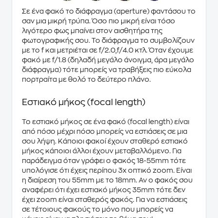
Σε ένα φακό το
διάφραγμα
(aperture) φαντάσου το
σαν μια μικρή τρύπα. Όσο πιο μικρή είναι τόσο
λιγότερο φως μπαίνει στον αισθητήρα της
φωτογραφικής σου. Το διάφραγμα
το συμβολίζουν
με το f
και μετριέται σε
f/2.0,f/4.0
κτλ. Όταν έχουμε
φακό με
f/1.8
(δηλαδή μεγάλο άνοιγμα, άρα μεγάλο
διάφραγμα) τότε μπορείς να τραβήξεις πιο εύκολα
πορτραίτα με θολό το δεύτερο πλάνο.
Εστιακό μήκος (focal length)
Το εστιακό μήκος σε ένα φακό
(focal length)
είναι
από πόσο μέχρι πόσο μπορείς να
εστιάσεις
σε μια
σου λήψη. Κάποιοι φακοί έχουν
σταθερό εστιακό
μήκος
κάποιοι άλλοι έχουν
μεταβαλλόμενο
. Για
παράδειγμα όταν γράφει ο φακός 18-55mm τότε
υπολόγισε ότι έχεις περίπου 3x οπτικό zoom. Είναι
η διαίρεση του 55mm με το 18mm. Αν ο φακός σου
αναφέρει ότι έχει εστιακό μήκος 35mm τότε δεν
έχει zoom είναι σταθερός φακός. Για να εστιάσεις
σε τέτοιους φακούς το μόνο που μπορείς να