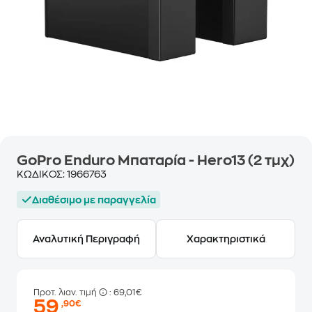
GoPro Enduro Μπαταρία - Hero13 (2 τμχ)
ΚΩΔΙΚΟΣ:
1966763
Διαθέσιμο με παραγγελία
Αναλυτική Περιγραφή
Χαρακτηριστικά
Προτ. λιαν. τιμή
: 69,01€
59
,90€