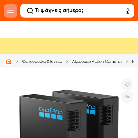
Φωτογραφία & Βίντεο
Αξεσουάρ Action Cameras
Μπ