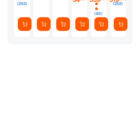
34
359
519
Μαύρο
QHD+
Standard
(252)
(252)
Micro-
Combo
Edge
-
(65)
(Core
Μαύρη
Ultra
9-
288V/32
GB/2
TB
SSD/Arc
Graphics/Win11Pro)