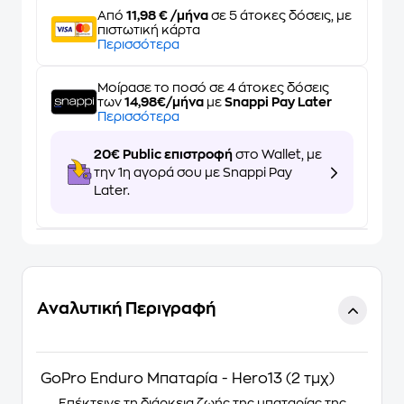
Από
11,98 € /μήνα
σε 5 άτοκες δόσεις, με
πιστωτική κάρτα
Περισσότερα
Μοίρασε το ποσό σε 4 άτοκες δόσεις
των
14,98€/μήνα
με
Snappi Pay Later
Περισσότερα
20€ Public επιστροφή
στο Wallet, με
την 1η αγορά σου με Snappi Pay
Later.
Αναλυτική Περιγραφή
GoPro Enduro Μπαταρία - Hero13 (2 τμχ)
Επέκτεινε τη διάρκεια ζωής της μπαταρίας της