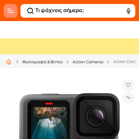
Action Camer
Φωτογραφία & Βίντεο
Action Cameras