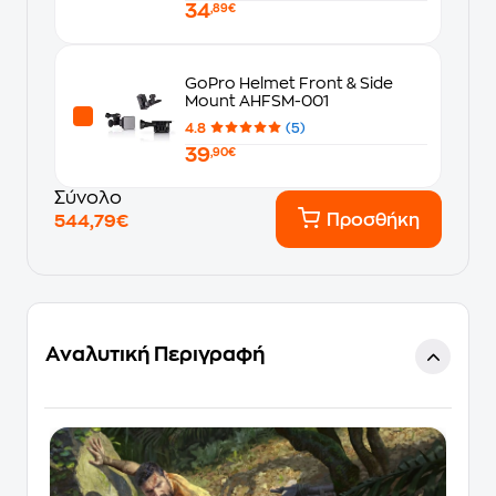
34
,89€
GoPro Helmet Front & Side
Mount AHFSM-001
4.8
(5)
39
,90€
Σύνολο
Προσθήκη
544,79€
Αναλυτική Περιγραφή