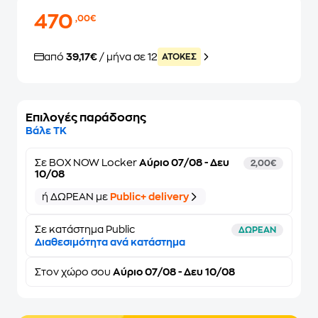
470
,00€
από
39,17€
/ μήνα σε 12
ATOKEΣ
Επιλογές παράδοσης
Βάλε ΤΚ
Σε
BOX NOW Locker
Αύριο 07/08 - Δευ
2,00€
10/08
ή ΔΩΡΕΑΝ με
Public+ delivery
Σε κατάστημα Public
ΔΩΡΕΑΝ
Διαθεσιμότητα ανά κατάστημα
Στον
χώρο σου
Αύριο 07/08 - Δευ 10/08