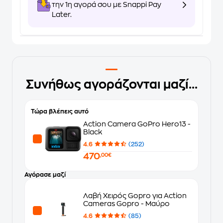
την 1η αγορά σου με Snappi Pay
Later.
Συνήθως αγοράζονται μαζί...
Τώρα βλέπεις αυτό
Action Camera GoPro Hero13 -
Black
4.6
(252)
470
,00€
Αγόρασε μαζί
Λαβή Χειρός Gopro για Action
Cameras Gopro - Μαύρο
4.6
(85)