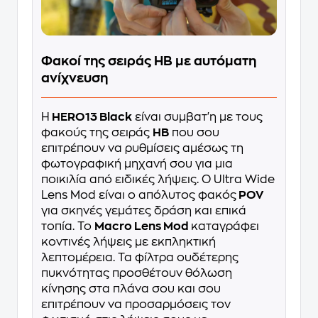
Φακοί της σειράς HB με αυτόματη
ανίχνευση
Η
HERO13 Black
είναι συμβατ'η με τους
φακούς της σειράς
HB
που σου
επιτρέπουν να ρυθμίσεις αμέσως τη
φωτογραφική μηχανή σου για μια
ποικιλία από ειδικές λήψεις. Ο Ultra Wide
Lens Mod είναι ο απόλυτος φακός
POV
για σκηνές γεμάτες δράση και επικά
τοπία. Το
Macro Lens Mod
καταγράφει
κοντινές λήψεις με εκπληκτική
λεπτομέρεια. Τα φίλτρα ουδέτερης
πυκνότητας προσθέτουν θόλωση
κίνησης στα πλάνα σου και σου
επιτρέπουν να προσαρμόσεις τον