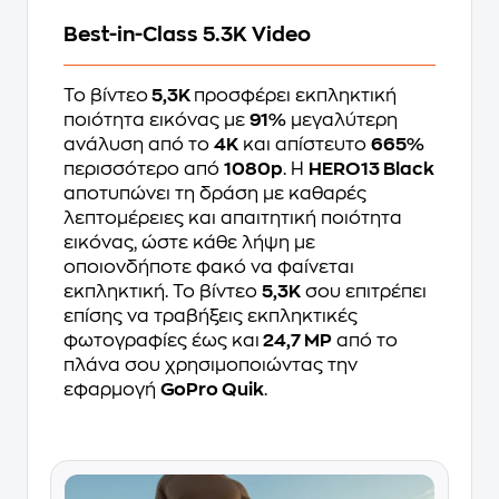
Best-in-Class 5.3K Video
Το βίντεο
5,3K
προσφέρει εκπληκτική
ποιότητα εικόνας με
91%
μεγαλύτερη
ανάλυση από το
4K
και απίστευτο
665%
περισσότερο από
1080p
. Η
HERO13 Black
αποτυπώνει τη δράση με καθαρές
λεπτομέρειες και απαιτητική ποιότητα
εικόνας, ώστε κάθε λήψη με
οποιονδήποτε φακό να φαίνεται
εκπληκτική. Το βίντεο
5,3K
σου επιτρέπει
επίσης να τραβήξεις εκπληκτικές
φωτογραφίες έως και
24,7 MP
από το
πλάνα σου χρησιμοποιώντας την
εφαρμογή
GoPro Quik
.