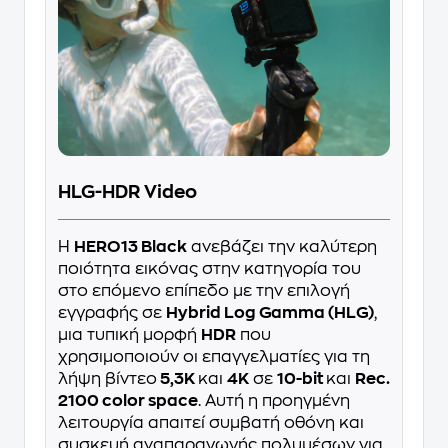
HLG-HDR Video
Η
HERO13 Black
ανεβάζει την καλύτερη
ποιότητα εικόνας στην κατηγορία του
στο επόμενο επίπεδο με την επιλογή
εγγραφής σε
Hybrid Log Gamma (HLG)
,
μια τυπική μορφή
HDR
που
χρησιμοποιούν οι επαγγελματίες για τη
λήψη βίντεο
5,3K
και
4K
σε
10-bit
και
Rec.
2100 color space
. Αυτή η προηγμένη
λειτουργία απαιτεί συμβατή οθόνη και
συσκευή αναπαραγωγής πολυμέσων για