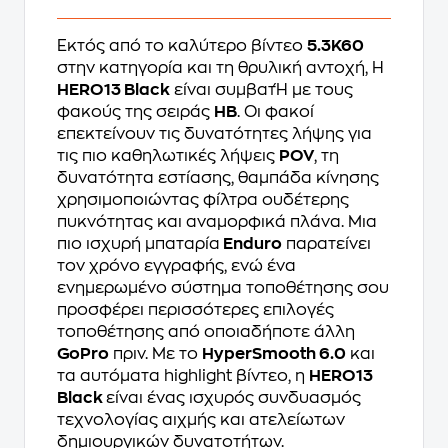
Εκτός από το καλύτερο βίντεο
5.3K60
στην κατηγορία και τη θρυλική αντοχή, Η
HERO13 Black
είναι συμβατΉ με τους
φακούς της σειράς
HB
. Οι φακοί
επεκτείνουν τις δυνατότητες λήψης για
τις πιο καθηλωτικές λήψεις
POV
, τη
δυνατότητα εστίασης, θαμπάδα κίνησης
χρησιμοποιώντας φίλτρα ουδέτερης
πυκνότητας και αναμορφικά πλάνα. Μια
πιο ισχυρή μπαταρία
Enduro
παρατείνει
τον χρόνο εγγραφής, ενώ ένα
ενημερωμένο σύστημα τοποθέτησης σου
προσφέρει περισσότερες επιλογές
τοποθέτησης από οποιαδήποτε άλλη
GoPro
πριν. Με το
HyperSmooth 6.0
και
τα αυτόματα highlight βίντεο, η
HERO13
Black
είναι ένας ισχυρός συνδυασμός
τεχνολογίας αιχμής και ατελείωτων
δημιουργικών δυνατοτήτων.