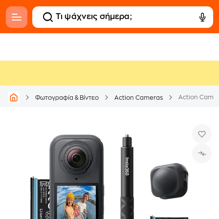
Action Camer
Φωτογραφία & Βίντεο
Action Cameras