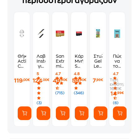
περισσότεροι αγοράζουν
Θήκη
Λαβή
Sandisk
Κάρτα
Στυλό
Πώς
Action
Insta360
Extreme
Μνήμης
Gel
να
Camera
για
microSDXC
SanDisk
Legami
τους
-
Insta360
128GB
Extreme
Erasable
λες
5
4.7
4.8
4.7
Insta360
Action
Class
PRO
(3
να
119
124
49
59
7
Τιμή
,00€
,00€
,90€
,90€
,99€
X4
Cameras
10
microSDXC
Τεμάχια)
πάνε
εκδότη:
Air
-
U3
UHS-
να
16.61€
Dive
Extended
V30
I
γ*μηθούνε
14
(715)
(346)
,99€
Case
Selfie
A2
128GB
ευγενικά
Stick
UHS-
(3)
(6)
300
I με
cm
αντάπτορα
-
Μαύρο