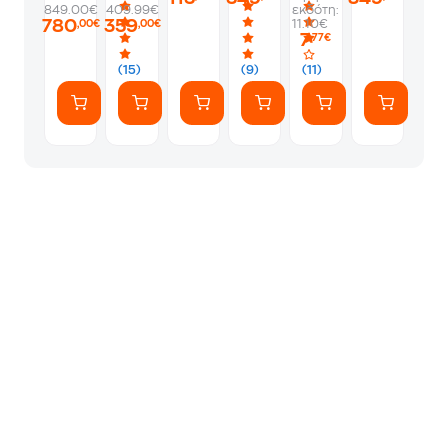
849.00€
409.99€
εκδότη:
Ultimate
-
Ace
Adventure
-
780
359
11.10€
,00€
,00€
Bundle
Μαύρο
2
Combo
Sunburst
7
,77€
–
Pro
-
Limited
Μαύρη
Μαύρη
Edition
(15)
(9)
(11)