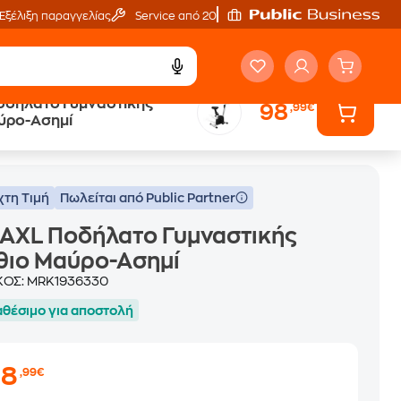
Εξέλιξη παραγγελίας
Service από 20'
οδήλατο Γυμναστικής
98
,99€
ύρο-Ασημί
χτη Τιμή
Πωλείται από Public Partner
AXL Ποδήλατο Γυμναστικής
θιο Μαύρο-Ασημί
ΚΟΣ:
MRK1936330
αθέσιμο για αποστολή
98
,99€