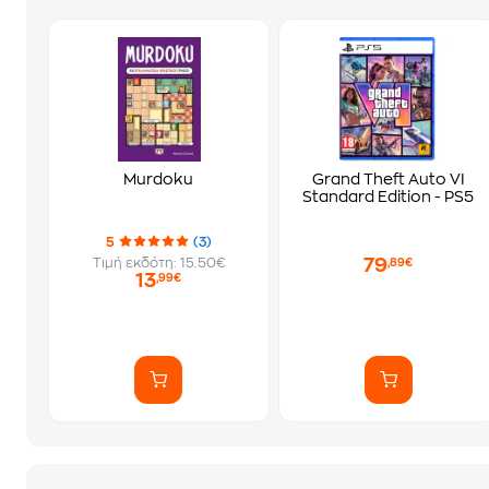
Murdoku
Grand Theft Auto VI
Standard Edition - PS5
5
(3)
79
Τιμή εκδότη: 15.50€
,89€
13
,99€