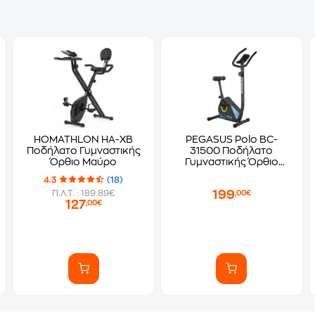
HOMATHLON HA-XB
PEGASUS Polo BC-
Ποδήλατο Γυμναστικής
31500 Ποδήλατο
Όρθιο Μαύρο
Γυμναστικής Όρθιο
Μαύρο
4.3
(18)
199
Π.Λ.Τ. : 189.89€
,00€
127
,00€