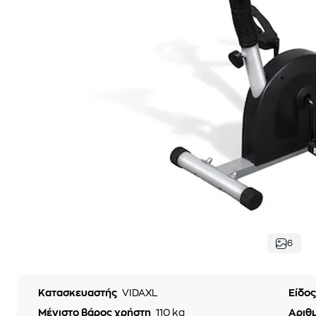
6
Κατασκευαστής
VIDAXL
Είδο
Μέγιστο βάρος χρήστη
110 kg
Αριθ