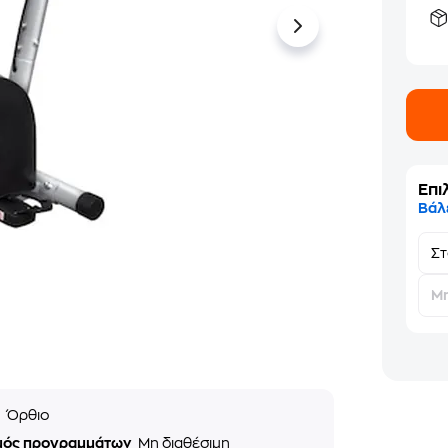
Επι
Βάλ
Σ
Μη
ς
Όρθιο
μός προγραμμάτων
Μη διαθέσιμη