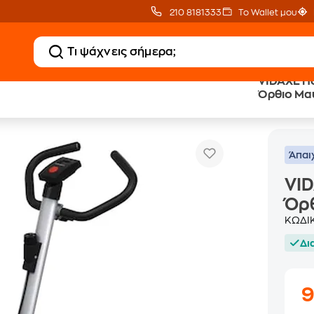
210 8181333
Το Wallet μου
VIDAXL Π
Όρθιο Μα
DAXL Ποδήλατο Γυμναστικής Όρθιο Μαύρο-Ασημί
Άπαι
VID
Όρ
ΚΩΔΙ
Δι