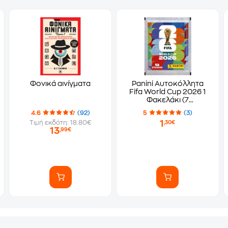
Φονικά αινίγματα
Panini Αυτοκόλλητα
Fifa World Cup 2026 1
Φακελάκι (7
Αυτοκόλλητα)
4.6
(92)
5
(3)
1
Τιμή εκδότη: 18.80€
,30€
13
,99€