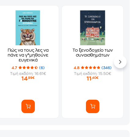
Πώς να τους λες να
Το ξενοδοχείο των
πάνε να γ*μηθούνε
συναισθημάτων
ευγενικά
4.7
(6)
4.8
(346)
Τιμή εκδότη: 16.61€
Τιμή εκδότη: 15.50€
14
11
,99€
,40€