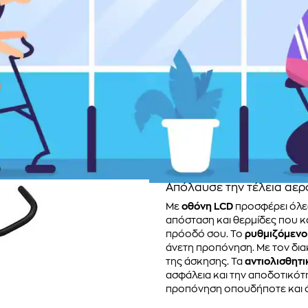
Απόλαυσε την τέλεια αερ
Με
οθόνη LCD
προσφέρει όλες
απόσταση και θερμίδες που κ
πρόοδό σου. Το
ρυθμιζόμενο
άνετη προπόνηση. Με τον διακ
της άσκησης. Τα
αντιολισθητι
ασφάλεια και την αποδοτικότ
προπόνηση οπουδήποτε και ό