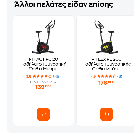
Άλλοι πελάτες είδαν επίσης
FIT ACT FC 20
FITLEX FL 200
Ποδήλατο Γυμναστική
Ποδήλατο Γυμναστικής
Όρθιο Μαύρο
Όρθιο Μαύρο
3.9
(45)
4.3
(3)
178
Π.Λ.Τ. : 223.20€
,00€
139
,00€