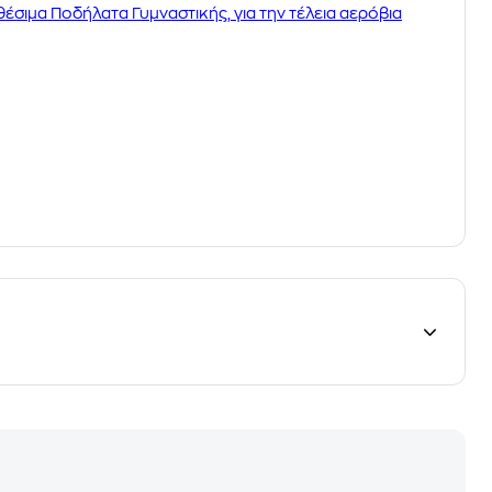
θέσιμα Ποδήλατα Γυμναστικής, για την τέλεια αερόβια