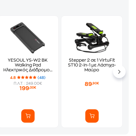
YESOUL YS-W2 BΚ
Stepper 2 σε 1 VirtuFit
Walking Pad
ST10 2-in-1 με Λάστιχα-
Ηλεκτρικός Διάδρομος
Μαύρο
Γυμναστικής Μαύρο
4.8
(48)
89
Π.Λ.Τ. : 249.00€
,90€
199
,00€