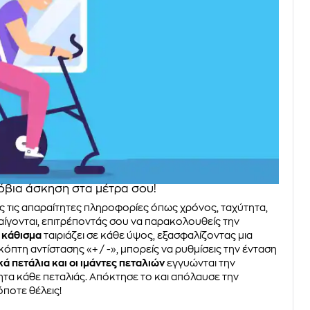
όβια άσκηση στα μέτρα σου!
 τις απαραίτητες πληροφορίες όπως χρόνος, ταχύτητα,
αίγονται, επιτρέποντάς σου να παρακολουθείς την
 κάθισμα
ταιριάζει σε κάθε ύψος, εξασφαλίζοντας μια
όπτη αντίστασης «+ / -», μπορείς να ρυθμίσεις την ένταση
κά πετάλια και οι ιμάντες πεταλιών
εγγυώνται την
ητα κάθε πεταλιάς. Απόκτησε το και απόλαυσε την
ποτε θέλεις!