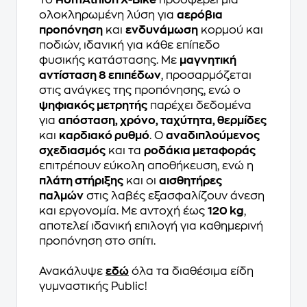
Το
HomAthlon X-Bike
προσφέρει μια
ολοκληρωμένη λύση για
αερόβια
προπόνηση
και
ενδυνάμωση
κορμού και
ποδιών, ιδανική για κάθε επίπεδο
φυσικής κατάστασης. Με
μαγνητική
αντίσταση 8 επιπέδων
, προσαρμόζεται
στις ανάγκες της προπόνησης, ενώ ο
ψηφιακός μετρητής
παρέχει δεδομένα
για
απόσταση, χρόνο, ταχύτητα, θερμίδες
και
καρδιακό ρυθμό
. Ο
αναδιπλούμενος
σχεδιασμός
και τα
ροδάκια μεταφοράς
επιτρέπουν εύκολη αποθήκευση, ενώ η
πλάτη στήριξης
και οι
αισθητήρες
παλμών
στις λαβές εξασφαλίζουν άνεση
και εργονομία. Με αντοχή έως
120 kg
,
αποτελεί ιδανική επιλογή για καθημερινή
προπόνηση στο σπίτι.
Ανακάλυψε
εδώ
όλα τα διαθέσιμα είδη
γυμναστικής Public!