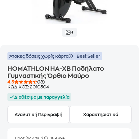
4
Άτοκες δόσεις χωρίς κάρτα
Best Seller
HOMATHLON HA-XB Ποδήλατο
Γυμναστικής Όρθιο Μαύρο
4.3
(18)
ΚΩΔΙΚΟΣ:
2010304
Διαθέσιμο με παραγγελία
Αναλυτική Περιγραφή
Χαρακτηριστικά
Προτ. λιαν. τιμή
: 189,89€