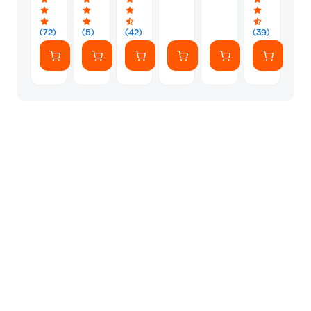
Inkjet
1200
με
A4
W
δοχεία
με
Inox
μελανιού,
(72)
(5)
(42)
(39)
WiFi,
WiFi
ADF,
Duplex
Print,
FAX
(C11CJ07403)