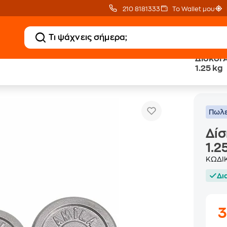
210 8181333
Το Wallet μου
Δίσκοι 
1.25 kg
Δίσκοι Amila 44477 Εμαγιέ 28mm - 1.25 kg
Δίσκοι Βαρών
Πωλε
Δίσ
1.2
ΚΩΔΙ
Δι