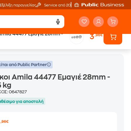
Εξέλιξη παραγγελίας
Service από 20'
Amila 44477 Εμαγιέ 28mm -
3
,96€
ίται από Public Partner
κοι Amila 44477 Εμαγιέ 28mm -
5 kg
ΚΟΣ:
0647827
αθέσιμο για αποστολή
3
,96€