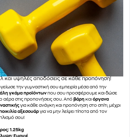
λ και υψηλές αποδόσεις σε κάθε προπόνηση!
γείωσε την γυμναστική σου εμπειρία μέσα από την
άλη γκάμα προϊόντων
που σου προσφέρουμε και δώσε
ο αέρα στις προπονήσεις σου. Από
βάρη
και
όργανα
ναστικής
για κάθε ανάγκη και προπόνηση στο σπίτι, μέχρι
ποικιλία αξεσουάρ
για να μην λείψει τίποτα από τον
πλισμό σου!
ρος: 1.25kg
λυψη: Εμαγιέ