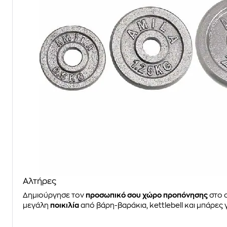
Αλτήρες
Δημιούργησε τον
προσωπικό σου χώρο προπόνησης
στο σ
μεγάλη
ποικιλία
από βάρη-βαράκια, kettlebell και μπάρες 