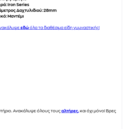
ιρά: Iron Series
άμετρος Δαχτυλιδιού: 28mm
ικό: Μαντέμι
νακάλυψε
εδώ
όλα τα διαθέσιμα είδη γυμναστικής!
στήριο. Ανακάλυψε όλους τους
αλτήρες,
και όχι μόνο! Βρες