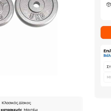
Επι
Βάλ
Σ
Μη
ς
Κλασικός Δίσκος
ό κατασκευής
Μαντέμι