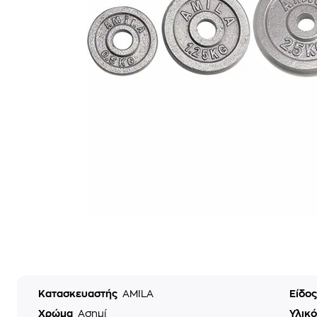
Κατασκευαστής
AMILA
Είδο
Χρώμα
Ασημί
Υλικ