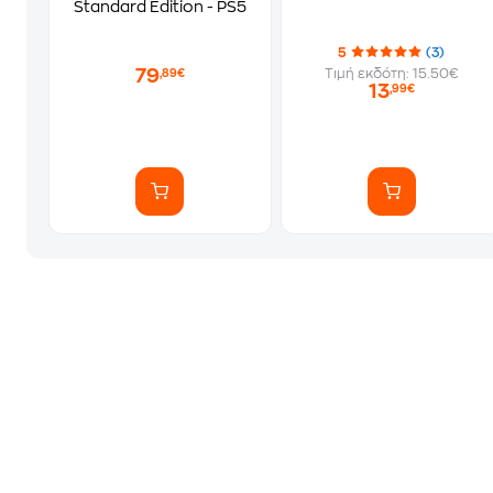
Standard Edition - PS5
5
(3)
79
Τιμή εκδότη: 15.50€
,89€
13
,99€