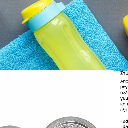
Στυ
Απο
μεγ
άλλ
γυμ
και
εξο
•
Βά
•
Κά