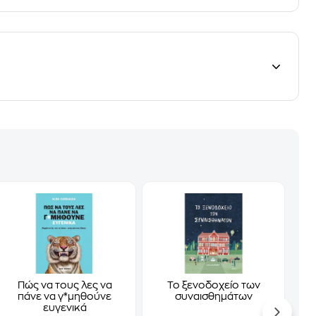
Πώς να τους λες να
Το ξενοδοχείο των
πάνε να γ*μηθούνε
συναισθημάτων
ευγενικά