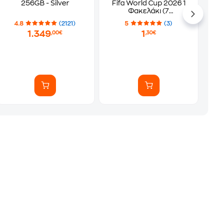
256GB - Silver
Fifa World Cup 2026 1
Φακελάκι (7
Αυτοκόλλητα)
4.8
(2121)
5
(3)
1.349
1
,00€
,30€