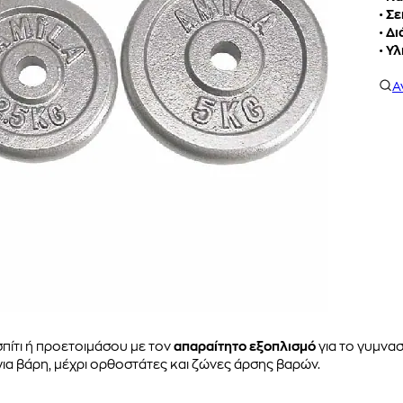
•
Σε
•
Δι
•
Υλ
Α
πίτι ή προετοιμάσου με τον
απαραίτητο εξοπλισμό
για το γυμνα
για βάρη, μέχρι ορθοστάτες και ζώνες άρσης βαρών.