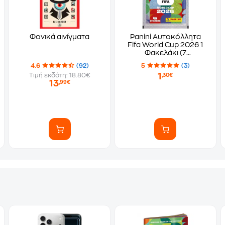
Φονικά αινίγματα
Panini Αυτοκόλλητα
Fifa World Cup 2026 1
Φακελάκι (7
Αυτοκόλλητα)
4.6
(92)
5
(3)
1
Τιμή εκδότη: 18.80€
,30€
13
,99€