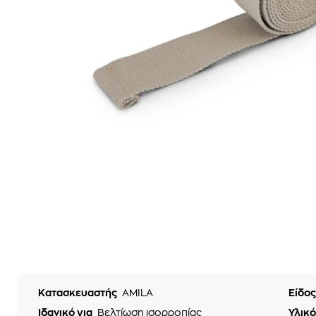
Κατασκευαστής
AMILA
Είδο
Ιδανικό για
Βελτίωση ισορροπίας
Υλικ