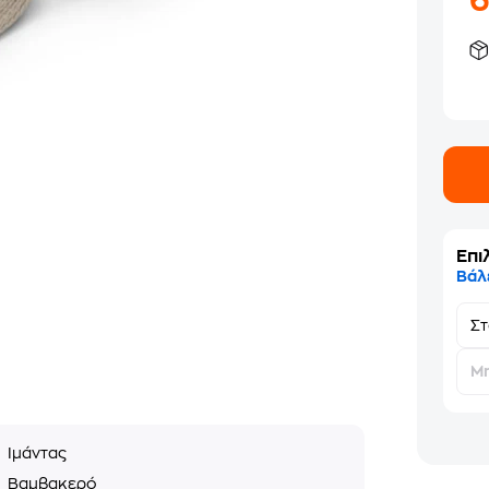
Επι
Βάλ
Σ
Μη
ς
Ιμάντας
ό
Βαμβακερό