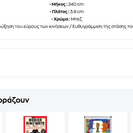
•
Μήκος :
240 cm
•
Πλάτος :
3.8 cm
•
Χρώμα :
Μπεζ
ύξηση του εύρους των κινήσεων / Ευθυγράμμιση της στάσης τ
γοράζουν