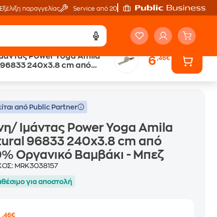
Εξέλιξη παραγγελίας
Service από 20'
μάντας Power Yoga Amila
6
,46€
 96833 240x3.8 cm από
33 240x3.8 cm από 100% Οργανικό Βαμβάκι - Μπεζ
γανικό Βαμβάκι - Μπεζ
ίται από Public Partner
η/ Ιμάντας Power Yoga Amila
ural 96833 240x3.8 cm από
% Οργανικό Βαμβάκι - Μπεζ
ΚΟΣ:
MRK3038157
αθέσιμο για αποστολή
,46€