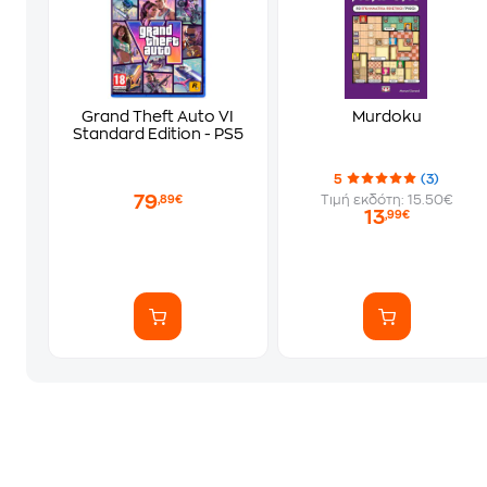
Grand Theft Auto VI
Murdoku
Standard Edition - PS5
5
(3)
79
Τιμή εκδότη: 15.50€
,89€
13
,99€