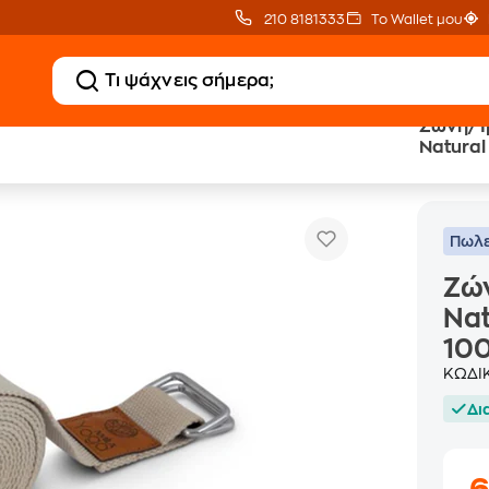
210 8181333
Το Wallet μου
Ζώνη/ Ι
Natural
Ζώνη/ Ιμάντας Power Yoga Amila Natural 968
σουάρ Yoga - Pilates
100% Ορ
Πωλε
Ζών
Nat
100
ΚΩΔΙ
Δι