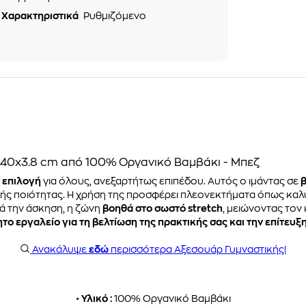
a Χαρακτηριστικά
Ρυθμιζόμενο
240x3.8 cm από 100% Οργανικό Βαμβάκι - Μπεζ
 επιλογή
για όλους, ανεξαρτήτως επιπέδου. Αυτός ο ιμάντας σε
β
λής ποιότητας. Η χρήση της προσφέρει πλεονεκτήματα όπως κα
τά την άσκηση, η ζώνη
βοηθά στο σωστό stretch
, μειώνοντας τον
το εργαλείο για τη βελτίωση της πρακτικής σας και την επίτευξ
Ανακάλυψε
εδώ
περισσότερα Αξεσουάρ Γυμναστικής!
•
Υλικό :
100% Οργανικό Βαμβάκι