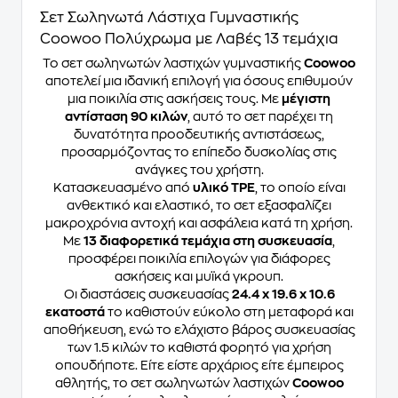
Σετ Σωληνωτά Λάστιχα Γυμναστικής
Coowoo Πολύχρωμα με Λαβές 13 τεμάχια
Το σετ σωληνωτών λαστιχών γυμναστικής
Coowoo
αποτελεί μια ιδανική επιλογή για όσους επιθυμούν
μια ποικιλία στις ασκήσεις τους. Με
μέγιστη
αντίσταση 90 κιλών
, αυτό το σετ παρέχει τη
δυνατότητα προοδευτικής αντιστάσεως,
προσαρμόζοντας το επίπεδο δυσκολίας στις
ανάγκες του χρήστη.
Κατασκευασμένο από
υλικό TPE
, το οποίο είναι
ανθεκτικό και ελαστικό, το σετ εξασφαλίζει
μακροχρόνια αντοχή και ασφάλεια κατά τη χρήση.
Με
13 διαφορετικά τεμάχια στη συσκευασία
,
προσφέρει ποικιλία επιλογών για διάφορες
ασκήσεις και μυϊκά γκρουπ.
Οι διαστάσεις συσκευασίας
24.4 x 19.6 x 10.6
εκατοστά
το καθιστούν εύκολο στη μεταφορά και
αποθήκευση, ενώ το ελάχιστο βάρος συσκευασίας
των 1.5 κιλών το καθιστά φορητό για χρήση
οπουδήποτε. Είτε είστε αρχάριος είτε έμπειρος
αθλητής, το σετ σωληνωτών λαστιχών
Coowoo