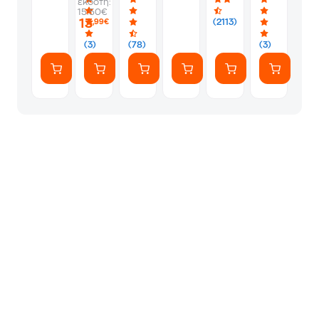
εκδότη:
-
-
Album
Silver
1
15.50€
PS5
Silver
Φακελάκι
13
(2113)
,99€
(7
Αυτοκόλλητ
(3)
(78)
(3)