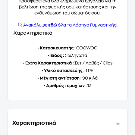
προσφέρει ένα ολοκληρωμένο εργαλείο για τη
βελτίωση της φυσικής σου κατάστασης και την
ενδυνάμωση του σώματός σου.
Ανακάλυψε
εδώ
όλα τα Λάστιχα Γυμναστικής!
Χαρακτηριστικά
•
Κατασκευαστής :
COOWOO
•
Είδος :
Σωληνωτά
•
Extra Χαρακτηριστικά :
Σετ / Λαβές / Clips
•
Υλικό κατασκεύης :
TPE
•
Μέγιστη αντίσταση :
90 κιλά
•
Αριθμός τεμαχίων :
13
Χαρακτηριστικά