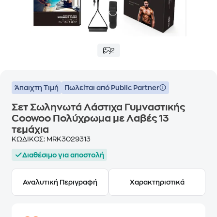
2
Άπαιχτη Τιμή
Πωλείται από Public Partner
Σετ Σωληνωτά Λάστιχα Γυμναστικής
Coowoo Πολύχρωμα με Λαβές 13
τεμάχια
ΚΩΔΙΚΟΣ:
MRK3029313
Διαθέσιμο για αποστολή
Αναλυτική Περιγραφή
Χαρακτηριστικά