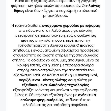
Bank και η έξοδος USB επιτρέπουν τη γρήγορη
φόρτιση των ηλεκτρικών σου συσκευών. Οι
πλαϊνές
θήκες
είναι ιδανικές για το παγούρι ή το πλαστικό
μπουκάλι σου.
Η τσάντα διαθέτει
ενισχυμένα χερούλια μεταφοράς
στο πάνω και στο πλαϊνό μέρος για εύκολη
μετατροπή σε χειραποσκευή, ενώ ο
οριζόντιος
ιμάντας
στην πλάτη σου επιτρέπει να την
τοποθετήσεις στη βαλίτσα τρόλεϊ. Ο
ιμάντας
στήθους
με ενσωματωμένη σφυρίχτρα προσφέρει
σταθερότητα και σωστή στήριξη της σπονδυλικής
στήλης. Το αδιάβροχο κάλυμμα, αποθηκευμένο σε
κρυφή τσέπη, και η βάση με τέσσερα σκληρά
στηρίγματα διασφαλίζουν την προστασία του
εξοπλισμού σου σε κάθε συνθήκη. Οι
ανατομικοί,
αεριζόμενοι ιμάντες πλάτης
και η πλάτη με
εξειδικευμένα υλικά νέας τεχνολογίας
εξασφαλίζουν άνεση και μειώνουν την εφίδρωση.
Όλες οι θήκες είναι εξοπλισμένες με
ανθεκτικά
επώνυμα φερμουάρ SBS
, με δυνατότητα
κλειδώματος για πρόσθετη ασφάλεια.