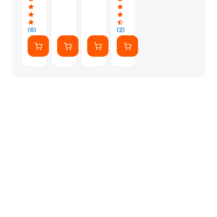
Slim
-
-
CP5724S
Μαύρο
Γκρι
15.6"
Αδιάβροχη
(6)
(2)
-
Μαύρο