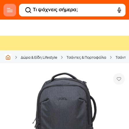
Δώρα & Είδη Lifestyle
Τσάντες & Πορτοφόλια
Τσάντε