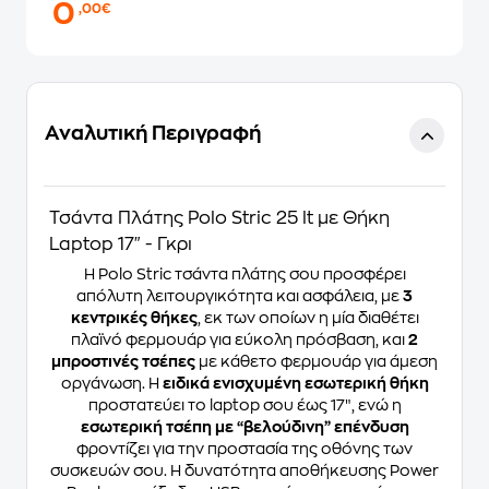
0
,00€
Αναλυτική Περιγραφή
Τσάντα Πλάτης Polo Stric 25 lt με Θήκη
Laptop 17" - Γκρι
Η Polo Stric τσάντα πλάτης σου προσφέρει
απόλυτη λειτουργικότητα και ασφάλεια, με
3
κεντρικές θήκες
, εκ των οποίων η μία διαθέτει
πλαϊνό φερμουάρ για εύκολη πρόσβαση, και
2
μπροστινές τσέπες
με κάθετο φερμουάρ για άμεση
οργάνωση. Η
ειδικά ενισχυμένη εσωτερική θήκη
προστατεύει το laptop σου έως 17″, ενώ η
εσωτερική τσέπη με “βελούδινη” επένδυση
φροντίζει για την προστασία της οθόνης των
συσκευών σου. Η δυνατότητα αποθήκευσης Power