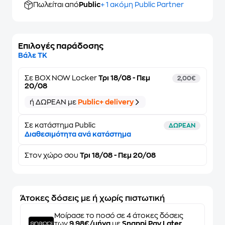
Πωλείται από
Public
+ 1 ακόμη Public Partner
Επιλογές παράδοσης
Βάλε ΤΚ
Σε
BOX NOW Locker
Τρι 18/08 - Πεμ
2,00€
20/08
ή ΔΩΡΕΑΝ με
Public+ delivery
Σε κατάστημα Public
ΔΩΡΕΑΝ
Διαθεσιμότητα ανά κατάστημα
Στον
χώρο σου
Τρι 18/08 - Πεμ 20/08
Άτοκες δόσεις με ή χωρίς πιστωτική
Μοίρασε το ποσό σε 4 άτοκες δόσεις
των
9,98€/μήνα
με
Snappi Pay Later