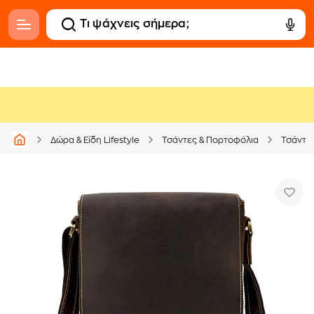
Δώρα & Είδη Lifestyle
Τσάντες & Πορτοφόλια
Τσάντε