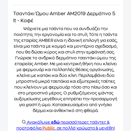
Τσαντάκι Ώμου Amber AΜ2019 Δερμάτινο 5
lt - Καφέ
Ψάχνετε μια τσάντα που να συνδυάζει την
ποιότητα, την εργονομία και το στυλ; Τότε η τσάντα
της εταιρίας AMBER είναι η ιδανική επιλογή για εσάς,
είναι μια τσάντα με κομψό και μοντέρνο σχεδιασμό,
που θα δώσει κύρος και στυλ στην εμφάνισή σας.
Γνώρισε το ανδρικό δερμάτινο τσαντάκι ώμου της
εταιρείας Amber. Με μια κεντρική θήκη που κλείνει
με φερμουάρ και πολλαπλές θέσεις οργάνωσης,
κλείνει με καπάκι και δύο κλιπ. Περιλαμβάνει δύο
μπροστινά μικρά τσεπάκια και εξωτερικές τσέπες
που κλείνουν με φερμουάρ τόσο στο πίσω όσο και
στο μπροστινό μέρος. Ο ρυθμιζόμενος ιμάντας
αυξομείωσης μεγέθους επιτρέπει την προσαρμογή
για χιαστί ή ώμο. Κατασκευασμένο από γνήσιο
δέρμα και ανθεκτικό στη φθορά.
Ανακάλυψε
εδώ
περισσότερες τσάντες &
πορτοφόλια
Public
, σε πολλά χρώματα & μεγέθη!