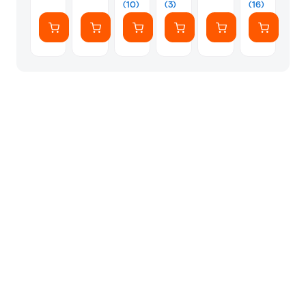
Wallet
(10)
(3)
(16)
Stand
-
Black