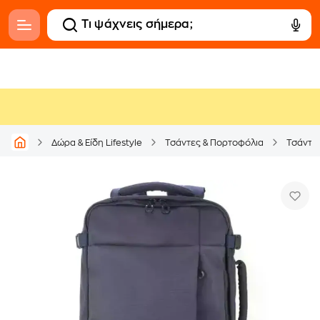
Δώρα & Είδη Lifestyle
Τσάντες & Πορτοφόλια
Τσάντες