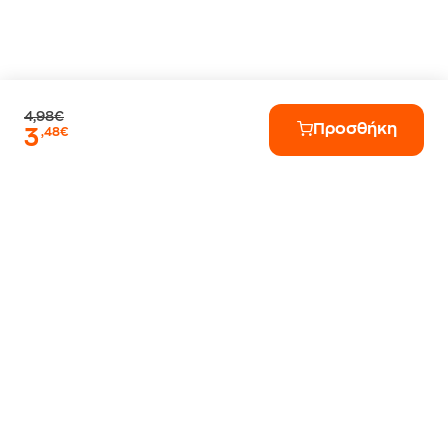
4,98€
Προσθήκη
3
,48€