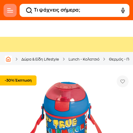
Δώρα & Είδη Lifestyle
Lunch - Κολατσιό
Θερμός - Πα
-30% Έκπτωση