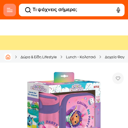
Δώρα & Είδη Lifestyle
Lunch - Κολατσιό
Δοχεία Φαγη