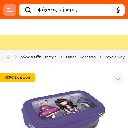
Δώρα & Είδη Lifestyle
Lunch - Κολατσιό
Δοχεία Φαγη
-33% Έκπτωση