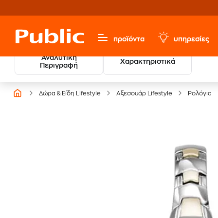
προϊόντα
υπηρεσίες
Αναλυτική
Χαρακτηριστικά
Βρες τους νικητές
Περιγραφή
των Βραβείων Βιβλίου
Δώρα & Είδη Lifestyle
Αξεσουάρ Lifestyle
Ρολόγια