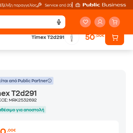
Εξέλιξη παραγγελίας
Service από 20'
50
,00€
Timex T2d291
Άτοκες Δόσεις
ων
χωρίς κάρτα
ίται από Public Partner
ex T2d291
ΚΟΣ:
MRK2532692
αθέσιμο για αποστολή
50
,00€