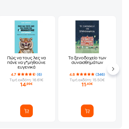
Πώς να τους λες να
Το ξενοδοχείο των
πάνε να γ*μηθούνε
συναισθημάτων
ευγενικά
4.7
(6)
4.8
(346)
Τιμή εκδότη: 16.61€
Τιμή εκδότη: 15.50€
14
11
,99€
,40€