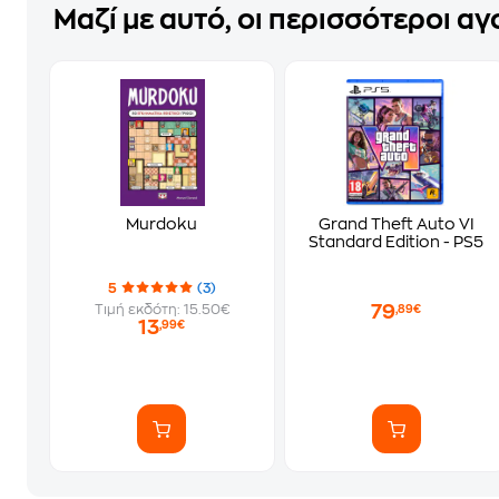
Μαζί με αυτό, οι περισσότεροι α
Murdoku
Grand Theft Auto VI
Standard Edition - PS5
5
(3)
79
Τιμή εκδότη: 15.50€
,89€
13
,99€