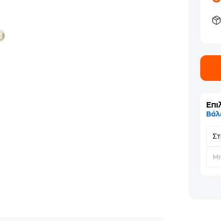
Επι
Βάλ
Σ
Μη