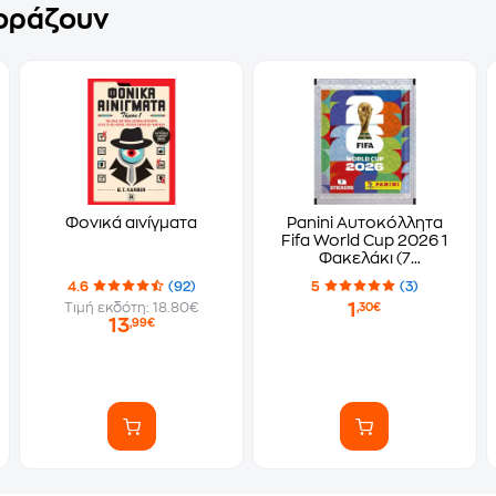
γοράζουν
Φονικά αινίγματα
Panini Αυτοκόλλητα
Fifa World Cup 2026 1
Φακελάκι (7
Αυτοκόλλητα)
4.6
(92)
5
(3)
1
Τιμή εκδότη: 18.80€
,30€
13
,99€