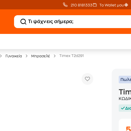
210 8181333
Το Wallet μου
Public επιστροφή €
eGift Card
κέρδος σε κάθε αγορά
αμέτρητες επιλογές δώρ
Timex T2d291
Γυναικεία
Μπρασελέ
Πωλε
Tim
ΚΩΔΙ
Δι