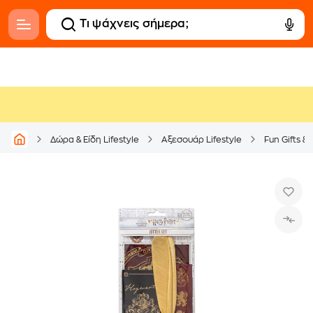
Δώρα & Είδη Lifestyle
Αξεσουάρ Lifestyle
Fun Gifts &