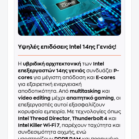
Υψηλές επιδόσεις Intel 14ης Γενιάς!
Η
υβριδική αρχιτεκτονική
των
Intel
επεξεργαστών 14ης γενιάς
συνδυάζει
P-
cores
για μέγιστη απόδοση και
E-cores
για εξαιρετική ενεργειακή
αποδοτικότητα. Από
multitasking
και
video editing
μέχρι
απαιτητικό gaming
, οι
επεξεργαστές αυτοί εξασφαλίζουν
κορυφαία εμπειρία. Με τεχνολογίες όπως
Intel Thread Director
,
Thunderbolt 4
και
Intel Killer Wi-Fi 7
, παρέχουν ταχύτητα και
συνδεσιμότητα αιχμής, ενώ