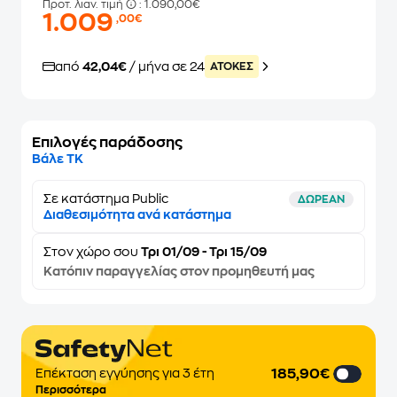
Προτ. λιαν. τιμή
: 1.090,00€
1.009
,00€
από
42,04€
/ μήνα σε 24
ATOKEΣ
Επιλογές παράδοσης
Βάλε ΤΚ
Σε κατάστημα Public
ΔΩΡΕΑΝ
Διαθεσιμότητα ανά κατάστημα
Στον
χώρο σου
Τρι 01/09 - Τρι 15/09
Κατόπιν παραγγελίας στον προμηθευτή μας
185,90€
Επέκταση εγγύησης για 3 έτη
Περισσότερα