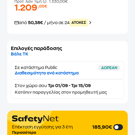
Προτ. λιαν. τιμή
: 1.330,00€
1.209
,00€
από
50,38€
/ μήνα σε 24
ATOKEΣ
Επιλογές παράδοσης
Βάλε ΤΚ
Σε κατάστημα Public
ΔΩΡΕΑΝ
Διαθεσιμότητα ανά κατάστημα
Στον
χώρο σου
Τρι 01/09 - Τρι 15/09
Κατόπιν παραγγελίας στον προμηθευτή μας
185,90€
Επέκταση εγγύησης για 3 έτη
Περισσότερα