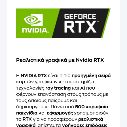
Ρεαλιστικά γραφικά με Nvidia RTX
Η
NVIDIA RTX
είναι η πιο
προηγμένη σειρά
καρτών γραφικών και υποστηρίζει
τεχνολογίες
ray tracing
και
AI
που
φέρνουν επανάσταση στους τρόπους με
τους οποίους παίζουμε και
δημιουργούμε. Πάνω από
500 κορυφαία
παιχνίδια
και
εφαρμογές
χρησιμοποιούν
το RTX για να προσφέρουν
ρεαλιστικά
γραφικά
, απίστευτα
γρήγορες επιδόσεις