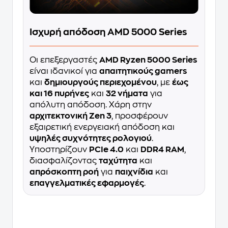
Ισχυρή απόδοση AMD 5000 Series
Οι επεξεργαστές
AMD Ryzen 5000 Series
είναι ιδανικοί για
απαιτητικούς gamers
και
δημιουργούς περιεχομένου
, με
έως
και 16 πυρήνες
και
32 νήματα
για
απόλυτη απόδοση. Χάρη στην
αρχιτεκτονική Zen 3
, προσφέρουν
εξαιρετική ενεργειακή απόδοση και
υψηλές συχνότητες ρολογιού
.
Υποστηρίζουν
PCIe 4.0
και
DDR4 RAM
,
διασφαλίζοντας
ταχύτητα
και
απρόσκοπτη ροή
για
παιχνίδια
και
επαγγελματικές εφαρμογές
.