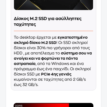
Δίσκος M.2 SSD για ασύλληπτες
ταχύτητες
Το desktop έρχεται με
εγκατεστημένο
σκληρό δίσκο M.2 SSD
! Οι SSD σκληροί
δίσκοι είναι 30% πιο γρήγοροι από τους
HDD , με αποτέλεσμα το
σύστημα σου να
ανοίγει και να φορτώνει τα πάντα
αστραπιαία
, από τα Windows και ένα
πρόγραμμα έως ένα παιχνίδι. Οι σκληροί
δίσκοι SSD με
PCIe 4ης γενιάς
κυμαίνονται σε ταχύτητες από 2 GB/s
έως 32 GB/s.