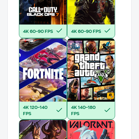
4K
60–90 FPS
4K
60–90 FPS
4K
120–140
4K
140–180
FPS
FPS