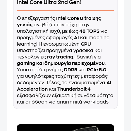
Intel Core Ultra 2nd Gen!
Ο επεξεργαστής
Intel Core Ultra 2ης
γενιάς
ανεβάζει τον πήχη στην
υπολογιστική ισχύ, με έως
48 TOPS
για
προηγμένες εφαρμογές
AI
και machine
learning! Η ενσωματωμένη
GPU
υποστηρίζει προηγμένα γραφικά και
τεχνολογίες
ray tracing
, ιδανική για
gaming και δημιουργία περιεχομένου
.
Υποστηρίζει μνήμες
DDR5
και
PCIe 5.0
,
για υψηλότερες ταχύτητες μεταφοράς
δεδομένων. Τέλος, τα ενσωματωμένα
AI
Acceleration
και
Thunderbolt 4
εξασφαλίζουν εξαιρετική συνδεσιμότητα
και απόδοση για απαιτητικά workloads!