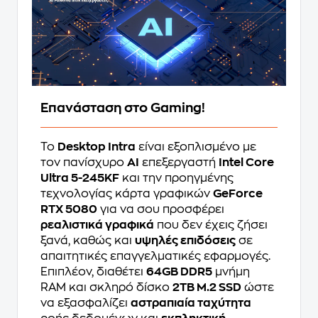
Επανάσταση στο Gaming!
Το
Desktop Intra
είναι εξοπλισμένο με
τον πανίσχυρο
AI
επεξεργαστή
Intel Core
Ultra 5-245KF
και την προηγμένης
τεχνολογίας κάρτα γραφικών
GeForce
RTX 5080
για να σου προσφέρει
ρεαλιστικά γραφικά
που δεν έχεις ζήσει
ξανά, καθώς και
υψηλές επιδόσεις
σε
απαιτητικές επαγγελματικές εφαρμογές.
Επιπλέον, διαθέτει
64GB DDR5
μνήμη
RAM και σκληρό δίσκο
2TB M.2 SSD
ώστε
να εξασφαλίζει
αστραπιαία ταχύτητα