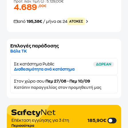
Προτ. λιαν. τιμή
: 5.129,00€
4.689
,00€
από
195,38€
/ μήνα σε 24
ATOKEΣ
Επιλογές παράδοσης
Βάλε ΤΚ
Σε κατάστημα Public
ΔΩΡΕΑΝ
Διαθεσιμότητα ανά κατάστημα
Στον
χώρο σου
Πεμ 27/08 - Πεμ 10/09
Κατόπιν παραγγελίας στον προμηθευτή μας
185,90€
Επέκταση εγγύησης για 3 έτη
Περισσότερα