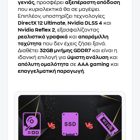
γενιάς
, προσφέρει
αξεπέραστη απόδοση
που κυριολεκτικά θα σε μαγέψει.
Επιπλέον, υποστηρίζει τεχνολογίες
DirectX 12 Ultimate
,
Nvidia DLSS 4
και
Nvidia Reflex 2
, εξασφαλίζοντας
ρεαλιστικά γραφικά
και
απαράμιλλη
ταχύτητα
που δεν έχεις ζήσει ξανά.
Διαθέτει
32GB μνήμης GDDR7
και είναι η
ιδανική επιλογή για
ύψιστη ανάλυση
και
απόλυτη ομαλότητα
σε
AAA gaming
και
επαγγελματική παραγωγή
.