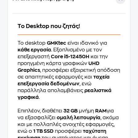
Το Desktop που ζητάς!
Το desktop
GMKtec
είναι ιδανικό για
κάθε εργασία
. Εξοπλισμένο με τον
επεξεργαστή
Core i5-12450H
και την
προηγμένη κάρτα γραφικών
UHD
Graphics
, προσφέρει εξαιρετική απόδοση
σε απαιτητικές εφαρμογές και
ταχεία
επεξεργασία δεδομένων
, ενώ
παράλληλα απολαμβάνεις
ρεαλιστικά
γραφικά
.
Επιπλέον, διαθέτει
32 GB
μνήμη
RAM
για
να εξασφαλίζει
ομαλή λειτουργία
, ακόμα
και με πολλαπλές ανοιχτές εφαρμογές,
ενώ ο
1 TB SSD
προσφέρει
ταχύτατη