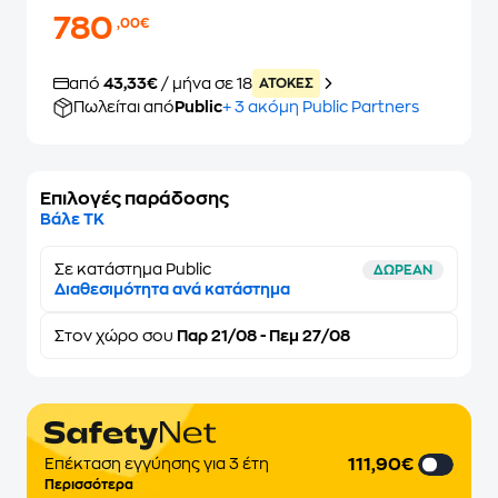
780
,00€
από
43,33€
/ μήνα σε 18
ATOKEΣ
Πωλείται από
Public
+ 3 ακόμη Public Partners
Επιλογές παράδοσης
Βάλε ΤΚ
Σε κατάστημα Public
ΔΩΡΕΑΝ
Διαθεσιμότητα ανά κατάστημα
Στον
χώρο σου
Παρ 21/08 - Πεμ 27/08
111,90€
Επέκταση εγγύησης για 3 έτη
Περισσότερα