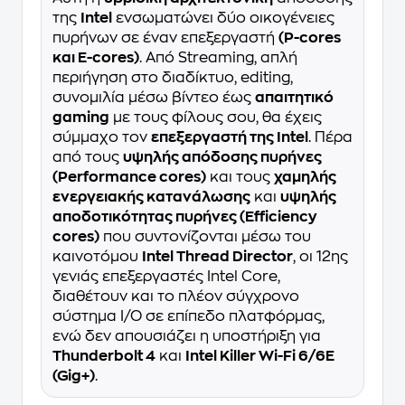
της
Intel
ενσωματώνει δύο οικογένειες
πυρήνων σε έναν επεξεργαστή
(P-cores
και E-cores)
. Από Streaming, απλή
περιήγηση στο διαδίκτυο, editing,
συνομιλία μέσω βίντεο έως
απαιτητικό
gaming
με τους φίλους σου, θα έχεις
σύμμαχο τον
επεξεργαστή της Intel
. Πέρα
από τους
υψηλής απόδοσης πυρήνες
(Performance cores)
και τους
χαμηλής
ενεργειακής κατανάλωσης
και
υψηλής
αποδοτικότητας πυρήνες (Efficiency
cores)
που συντονίζονται μέσω του
καινοτόμου
Intel Thread Director
, οι 12ης
γενιάς επεξεργαστές Intel Core,
διαθέτουν και το πλέον σύγχρονο
σύστημα I/O σε επίπεδο πλατφόρμας,
ενώ δεν απουσιάζει η υποστήριξη για
Thunderbolt 4
και
Intel Killer Wi-Fi 6/6E
(Gig+)
.