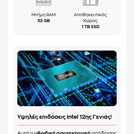
Μνήμη RAM
Αποθηκευτικός
32 GB
Χώρος
1 TB SSD
Υψηλές επιδόσεις Intel 12ης Γενιάς!
Αυτή η
υβριδική αρχιτεκτονική
απόδοσης