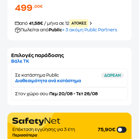
499
,00€
από
41,58€
/ μήνα σε 12
ATOKEΣ
Πωλείται από
Public
+ 3 ακόμη Public Partners
Επιλογές παράδοσης
Βάλε ΤΚ
Σε κατάστημα Public
ΔΩΡΕΑΝ
Διαθεσιμότητα ανά κατάστημα
Στον
χώρο σου
Πεμ 20/08 - Τετ 26/08
75,90€
Επέκταση εγγύησης για 3 έτη
Περισσότερα