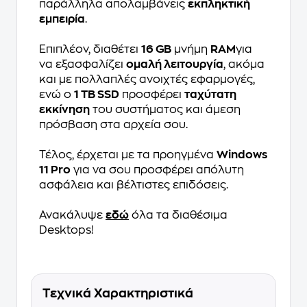
παράλληλα απολαμβάνεις
εκπληκτική
εμπειρία
.
Επιπλέον, διαθέτει
16 GB
μνήμη
RAM
για
να εξασφαλίζει
ομαλή λειτουργία
, ακόμα
και με πολλαπλές ανοιχτές εφαρμογές,
ενώ ο
1 TB SSD
προσφέρει
ταχύτατη
εκκίνηση
του συστήματος και άμεση
πρόσβαση στα αρχεία σου.
Τέλος, έρχεται με τα προηγμένα
Windows
11 Pro
για να σου προσφέρει απόλυτη
ασφάλεια και βέλτιστες επιδόσεις.
Ανακάλυψε
εδώ
όλα τα διαθέσιμα
Desktops!
Τεχνικά Χαρακτηριστικά