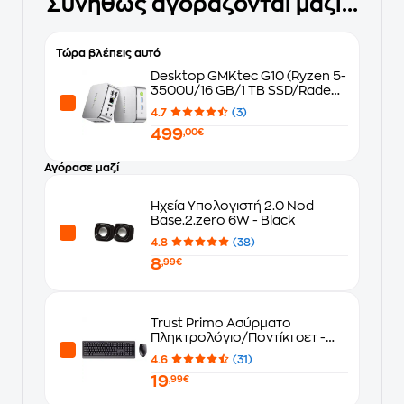
Συνήθως αγοράζονται μαζί...
Τώρα βλέπεις αυτό
Desktop GMKtec G10 (Ryzen 5-
3500U/16 GB/1 TB SSD/Radeon
Vega 8 Graphics/Win11Pro)
4.7
(3)
499
,00€
Αγόρασε μαζί
Ηχεία Υπολογιστή 2.0 Nod
Base.2.zero 6W - Black
4.8
(38)
8
,99€
Trust Primo Ασύρματο
Πληκτρολόγιο/Ποντίκι σετ -
Μαύρο (GR)
4.6
(31)
19
,99€