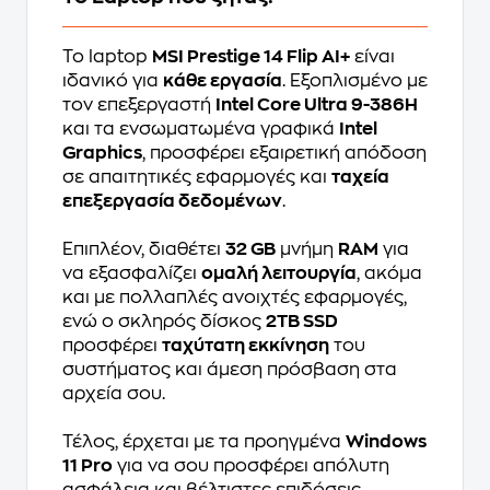
Το laptop
MSI Prestige 14 Flip AI+
είναι
ιδανικό για
κάθε εργασία
. Εξοπλισμένο με
τον επεξεργαστή
Intel Core Ultra 9-386H
και τα ενσωματωμένα γραφικά
Intel
Graphics
, προσφέρει εξαιρετική απόδοση
σε απαιτητικές εφαρμογές και
ταχεία
επεξεργασία δεδομένων
.
Επιπλέον, διαθέτει
32 GB
μνήμη
RAM
για
να εξασφαλίζει
ομαλή λειτουργία
, ακόμα
και με πολλαπλές ανοιχτές εφαρμογές,
ενώ ο σκληρός δίσκος
2TB SSD
προσφέρει
ταχύτατη εκκίνηση
του
συστήματος και άμεση πρόσβαση στα
αρχεία σου.
Τέλος, έρχεται με τα προηγμένα
Windows
11 Pro
για να σου προσφέρει απόλυτη