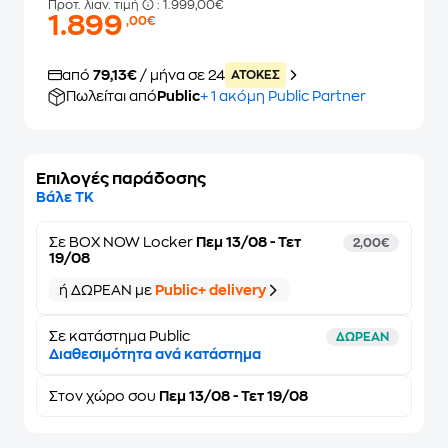
Προτ. λιαν. τιμή
: 1.999,00€
1.899
,00€
από
79,13€
/ μήνα σε 24
ATOKEΣ
Πωλείται από
Public
+ 1 ακόμη Public Partner
Επιλογές παράδοσης
Βάλε ΤΚ
Σε
BOX NOW Locker
Πεμ 13/08 - Τετ
2,00€
19/08
ή ΔΩΡΕΑΝ με
Public+ delivery
Σε κατάστημα Public
ΔΩΡΕΑΝ
Διαθεσιμότητα ανά κατάστημα
Στον
χώρο σου
Πεμ 13/08 - Τετ 19/08