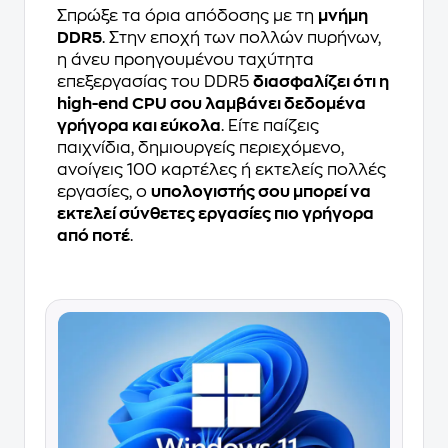
Σπρώξε τα όρια απόδοσης με τη
μνήμη
DDR5
. Στην εποχή των πολλών πυρήνων,
η άνευ προηγουμένου ταχύτητα
επεξεργασίας του DDR5
διασφαλίζει ότι η
high-end CPU σου λαμβάνει δεδομένα
γρήγορα και εύκολα
. Είτε παίζεις
παιχνίδια, δημιουργείς περιεχόμενο,
ανοίγεις 100 καρτέλες ή εκτελείς πολλές
εργασίες, ο
υπολογιστής σου μπορεί να
εκτελεί σύνθετες εργασίες πιο γρήγορα
από ποτέ
.