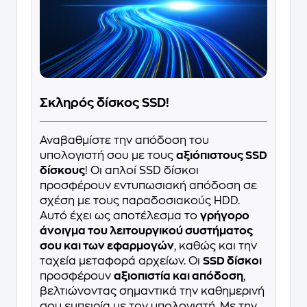
Σκληρός δίσκος SSD!
Αναβαθμίστε την απόδοση του
υπολογιστή σου με τους
αξιόπιστους SSD
δίσκους
! Οι απλοί SSD δίσκοι
προσφέρουν εντυπωσιακή απόδοση σε
σχέση με τους παραδοσιακούς HDD.
Αυτό έχει ως αποτέλεσμα το
γρήγορο
άνοιγμα του λειτουργικού συστήματος
σου και των εφαρμογών
, καθώς και την
ταχεία μεταφορά αρχείων. Οι
SSD δίσκοι
προσφέρουν
αξιοπιστία και απόδοση
,
βελτιώνοντας σημαντικά την καθημερινή
σου εμπειρία με τον υπολογιστή. Με την