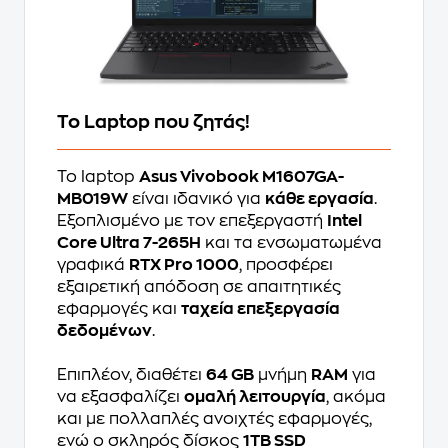
Το Laptop που ζητάς!
Το laptop
Asus Vivobook M1607GA-
MB019W
είναι ιδανικό για
κάθε εργασία
.
Εξοπλισμένο με τον επεξεργαστή
Intel
Core Ultra 7-265H
και τα ενσωματωμένα
γραφικά
RTX Pro 1000
, προσφέρει
εξαιρετική απόδοση σε απαιτητικές
εφαρμογές και
ταχεία επεξεργασία
δεδομένων
.
Επιπλέον, διαθέτει
64 GB
μνήμη
RAM
για
να εξασφαλίζει
ομαλή λειτουργία
, ακόμα
και με πολλαπλές ανοιχτές εφαρμογές,
ενώ ο σκληρός δίσκος
1TB SSD