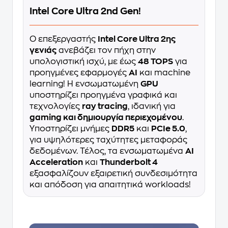
Intel Core Ultra 2nd Gen!
Ο επεξεργαστής
Intel Core Ultra 2ης
γενιάς
ανεβάζει τον πήχη στην
υπολογιστική ισχύ, με έως
48 TOPS
για
προηγμένες εφαρμογές
AI
και machine
learning! Η ενσωματωμένη
GPU
υποστηρίζει προηγμένα γραφικά και
τεχνολογίες
ray tracing
, ιδανική για
gaming και δημιουργία περιεχομένου
.
Υποστηρίζει μνήμες
DDR5
και
PCIe 5.0
,
για υψηλότερες ταχύτητες μεταφοράς
δεδομένων. Τέλος, τα ενσωματωμένα
AI
Acceleration
και
Thunderbolt 4
εξασφαλίζουν εξαιρετική συνδεσιμότητα
και απόδοση για απαιτητικά workloads!