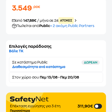
3.549
,00€
από
147,88€
/ μήνα σε 24
ATOKEΣ
Πωλείται από
Public
+ 2 ακόμη Public Partners
Επιλογές παράδοσης
Βάλε ΤΚ
Σε κατάστημα Public
ΔΩΡΕΑΝ
Διαθεσιμότητα ανά κατάστημα
Στον
χώρο σου
Πεμ 13/08 - Πεμ 20/08
311,90€
Επέκταση εγγύησης για 3 έτη
Περισσότερα