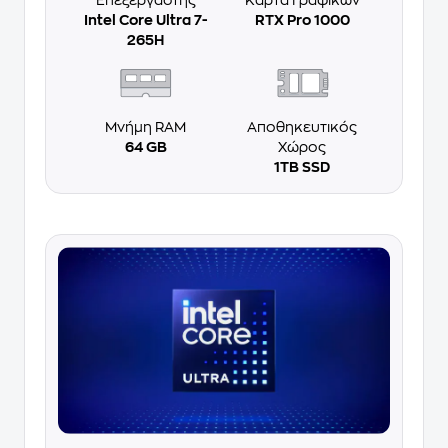
Επεξεργαστής
Κάρτα Γραφικών
Intel Core Ultra 7-
RTX Pro 1000
265H
Μνήμη RAM
Αποθηκευτικός
64 GB
Χώρος
1TB SSD