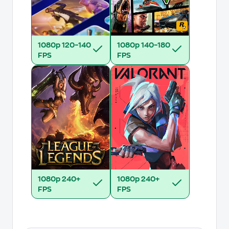
1080p
120–140
1080p
140–180
FPS
FPS
1080p
240+
1080p
240+
FPS
FPS