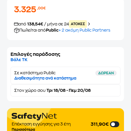
3.325
,00€
από
138,54€
/ μήνα σε 24
ATOKEΣ
Πωλείται από
Public
+ 2 ακόμη Public Partners
Επιλογές παράδοσης
Βάλε ΤΚ
Σε κατάστημα Public
ΔΩΡΕΑΝ
Διαθεσιμότητα ανά κατάστημα
Στον
χώρο σου
Τρι 18/08 - Πεμ 20/08
311,90€
Επέκταση εγγύησης για 3 έτη
Περισσότερα