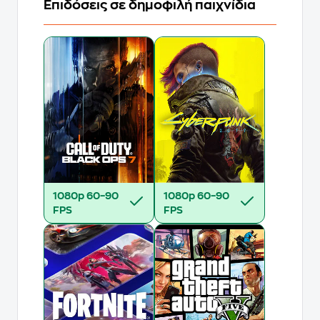
Επιδόσεις σε δημοφιλή παιχνίδια
1080p
60–90
1080p
60–90
FPS
FPS