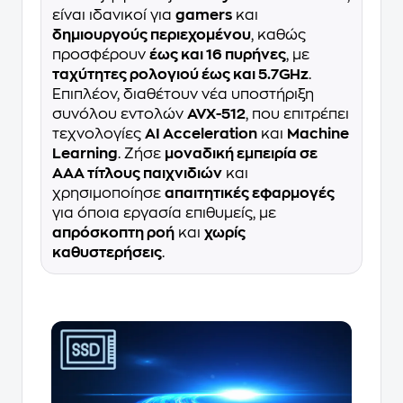
είναι ιδανικοί για
gamers
και
δημιουργούς περιεχομένου
, καθώς
προσφέρουν
έως και 16 πυρήνες
, με
ταχύτητες ρολογιού έως και 5.7GHz
.
Επιπλέον, διαθέτουν νέα υποστήριξη
συνόλου εντολών
AVX-512
, που επιτρέπει
τεχνολογίες
AI Acceleration
και
Machine
Learning
. Ζήσε
μοναδική εμπειρία σε
AAA τίτλους παιχνιδιών
και
χρησιμοποίησε
απαιτητικές εφαρμογές
για όποια εργασία επιθυμείς, με
απρόσκοπτη ροή
και
χωρίς
καθυστερήσεις
.