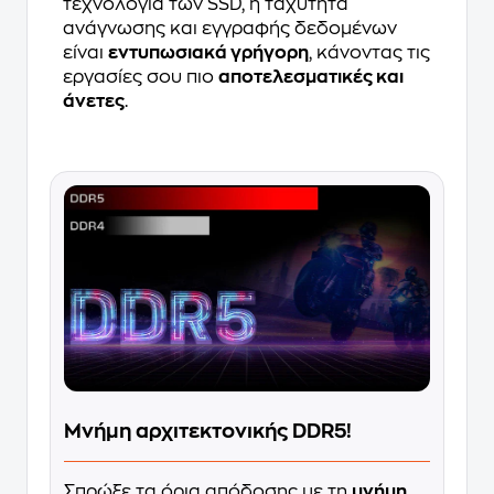
τεχνολογία των SSD, η ταχύτητα
ανάγνωσης και εγγραφής δεδομένων
είναι
εντυπωσιακά γρήγορη
, κάνοντας τις
εργασίες σου πιο
αποτελεσματικές και
άνετες
.
Μνήμη αρχιτεκτονικής DDR5!
Σπρώξε τα όρια απόδοσης με τη
μνήμη