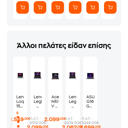
Άλλοι πελάτες είδαν επίσης
Lenovo
Lenovo
Acer
Lenovo
ASUS
Loq
Legion
Nitro
Legion
G16
15AHP10
5
V 16
5
G614FR-
15.6"
15AGP11
ANV16-
15AGP11
S5081X
5
FHD
15.3"
72-
15.3"
16''
1.549
2.099
Π.Λ.Τ. :
Π.Λ.Τ. :
Π.Λ.Τ. :
,00€
,00€
IPS
QHD
97BJ
QHD
QHD+
2319.00€
2209.00€
3249.00€
(AMD
OLED
16"
OLED
IPS
2.099
2.062
2.699
,00€
,00€
,00€