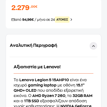
2.279
,00€
από
94,96€
/ μήνα σε 24
ATOKEΣ
Αναλυτική Περιγραφή
Αξιοπιστία με Lenovo!
Το
Lenovo Legion 5 15AHP10
είναι ένα
ισχυρό
gaming laptop
με οθόνη
15.1’’
QHD+ OLED
που αποδίδει εξαιρετική
εικόνα. Ο
AMD Ryzen 7 260
, τα
32GB RAM
και ο
1TB SSD
εξασφαλίζουν απόδοση
χωρίς καθυστερήσεις. Η
NVIDIA GeForce