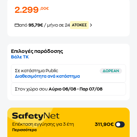
2.299
,00€
από
95,79€
/ μήνα σε 24
ATOKEΣ
Επιλογές παράδοσης
Βάλε ΤΚ
Σε κατάστημα Public
ΔΩΡΕΑΝ
Διαθεσιμότητα ανά κατάστημα
Στον
χώρο σου
Αύριο 06/08 - Παρ 07/08
311,90€
Επέκταση εγγύησης για 3 έτη
Περισσότερα