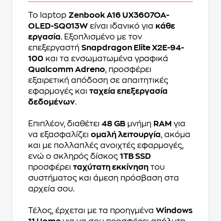
Το laptop
Zenbook A16 UX3607OA-
OLED-SQ013W
είναι ιδανικό για
κάθε
εργασία
. Εξοπλισμένο με τον
επεξεργαστή
Snapdragon Elite X2E-94-
100
και τα ενσωματωμένα γραφικά
Qualcomm Adreno
, προσφέρει
εξαιρετική απόδοση σε απαιτητικές
εφαρμογές και
ταχεία επεξεργασία
δεδομένων
.
Επιπλέον, διαθέτει
48 GB
μνήμη
RAM
για
να εξασφαλίζει
ομαλή λειτουργία
, ακόμα
και με πολλαπλές ανοιχτές εφαρμογές,
ενώ ο σκληρός δίσκος
1TB SSD
προσφέρει
ταχύτατη εκκίνηση
του
συστήματος και άμεση πρόσβαση στα
αρχεία σου.
Τέλος, έρχεται με τα προηγμένα
Windows