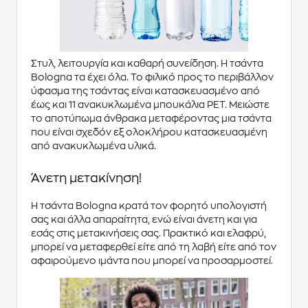
Στυλ, λειτουργία και καθαρή συνείδηση
. Η τσάντα
Bologna
τα έχει όλα. Το φιλικό προς το περιβάλλον
ύφασμα της τσάντας είναι κατασκευασμένο από
έως και
11 ανακυκλωμένα μπουκάλια PET
. Μειώστε
το αποτύπωμα άνθρακα μεταφέροντας μια τσάντα
που είναι σχεδόν εξ ολοκλήρου κατασκευασμένη
από
ανακυκλωμένα υλικά
.
Άνετη μετακίνηση!
Η τσάντα
Bologna
κρατά τον φορητό υπολογιστή
σας και άλλα απαραίτητα, ενώ είναι
άνετη
και για
εσάς στις μετακινήσεις σας. Πρακτικό και
ελαφρύ
,
μπορεί να μεταφερθεί είτε από τη
λαβή
είτε από τον
αφαιρούμενο ιμάντα
που μπορεί να προσαρμοστεί.