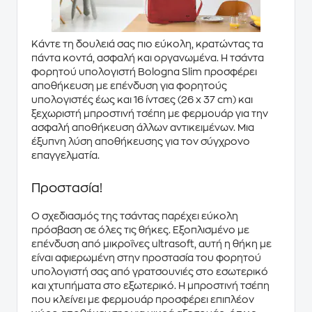
Κάντε τη δουλειά σας πιο
εύκολη
, κρατώντας τα
πάντα
κοντά, ασφαλή και οργανωμένα
. Η τσάντα
φορητού υπολογιστή
Bologna Slim
προσφέρει
αποθήκευση με επένδυση για φορητούς
υπολογιστές έως και
16 ίντσες (26 x 37 cm)
και
ξεχωριστή μπροστινή τσέπη με φερμουάρ για την
ασφαλή αποθήκευση άλλων αντικειμένων. Μια
έξυπνη λύση αποθήκευσης για τον σύγχρονο
επαγγελματία.
Προστασία!
Ο σχεδιασμός της τσάντας παρέχει εύκολη
πρόσβαση σε όλες τις θήκες. Εξοπλισμένο με
επένδυση από
μικροΐνες ultrasoft
, αυτή η θήκη με
είναι αφιερωμένη στην
προστασία
του φορητού
υπολογιστή σας από γρατσουνιές στο εσωτερικό
και χτυπήματα στο εξωτερικό. Η μπροστινή τσέπη
που κλείνει με φερμουάρ προσφέρει επιπλέον