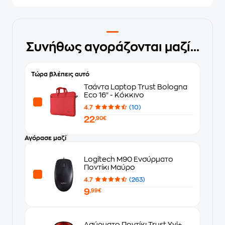
Συνήθως αγοράζονται μαζί...
Τώρα βλέπεις αυτό
Τσάντα Laptop Trust Bologna
Eco 16" - Κόκκινο
4.7
(10)
22
,90€
Αγόρασε μαζί
Logitech M90 Ενσύρματο
Ποντίκι Μαύρο
4.7
(263)
9
,99€
Ασύρματο Ποντίκι Trust Yvi+