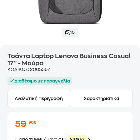
10
Τσάντα Laptop Lenovo Business Casual
17'' - Μαύρο
ΚΩΔΙΚΟΣ:
2005567
Διαθέσιμο με παραγγελία
Αναλυτική Περιγραφή
Χαρακτηριστικά
59
,90€
από
11,98€
/ μήνα σε 5
ATOKEΣ