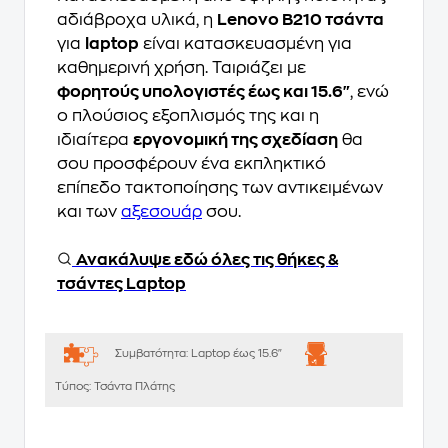
αδιάβροχα υλικά, η
Lenovo B210 τσάντα
για
laptop
είναι κατασκευασμένη για
καθημερινή χρήση. Ταιριάζει με
φορητούς υπολογιστές έως και 15.6"
, ενώ
ο πλούσιος εξοπλισμός της και η
ιδιαίτερα
εργονομική της σχεδίαση
θα
σου προσφέρουν ένα εκπληκτικό
επίπεδο τακτοποίησης των αντικειμένων
και των
αξεσουάρ
σου.
Ανακάλυψε εδώ όλες τις θήκες &
τσάντες Laptop
Συμβατότητα:
Laptop έως 15.6"
Τύπος:
Τσάντα Πλάτης