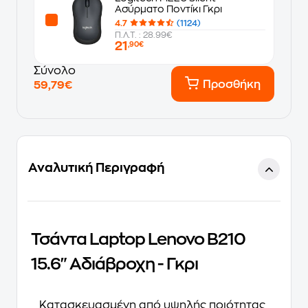
Ασύρματο Ποντίκι Γκρι
4.7
(1124)
Π.Λ.Τ. : 28.99€
21
,90€
Σύνολο
Προσθήκη
59,79€
Αναλυτική Περιγραφή
Τσάντα Laptop Lenovo B210
15.6" Αδιάβροχη - Γκρι
Κατασκευασμένη από υψηλής ποιότητας