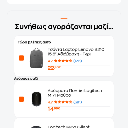
Συνήθως αγοράζονται μαζί...
Τώρα βλέπεις αυτό
Τσάντα Laptop Lenovo B210
15.6" Αδιάβροχη - Γκρι
4.7
(135)
22
,90€
Αγόρασε μαζί
Ασύρματο Ποντίκι Logitech
M171 Μαύρο
4.7
(391)
14
,99€
Logitech M220 Silent