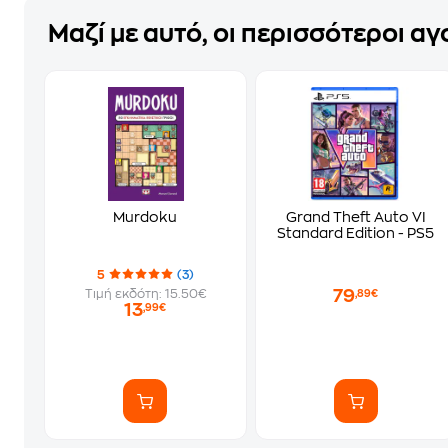
Μαζί με αυτό, οι περισσότεροι α
Murdoku
Grand Theft Auto VI
Standard Edition - PS5
5
(3)
79
Τιμή εκδότη: 15.50€
,89€
13
,99€