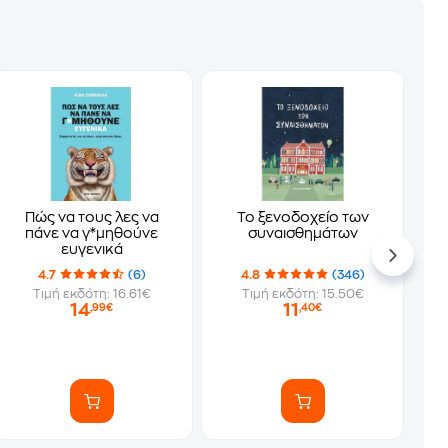
Πώς να τους λες να
Το ξενοδοχείο των
πάνε να γ*μηθούνε
συναισθημάτων
ευγενικά
4.7
(6)
4.8
(346)
Τιμή εκδότη: 16.61€
Τιμή εκδότη: 15.50€
14
11
,99€
,40€