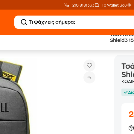
210 8181333
Το Wallet μου
Τσάντα L
Shield3 15
Τσάντα Laptop Armaggeddon Shield3 15,6" Αδιάβροχη - Γκρί
ντες
Τσ
Shi
ΚΩΔΙ
Δι