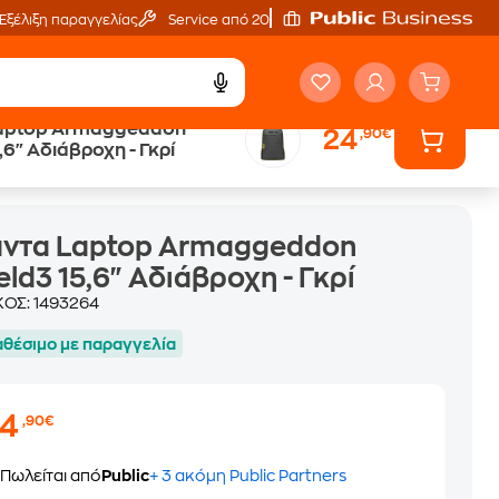
Εξέλιξη παραγγελίας
Service από 20'
aptop Armaggeddon
24
,90€
,6" Αδιάβροχη - Γκρί
άντα Laptop Armaggeddon
eld3 15,6" Αδιάβροχη - Γκρί
ΚΟΣ:
1493264
αθέσιμο με παραγγελία
24
,90€
Πωλείται από
Public
+ 3 ακόμη Public Partners