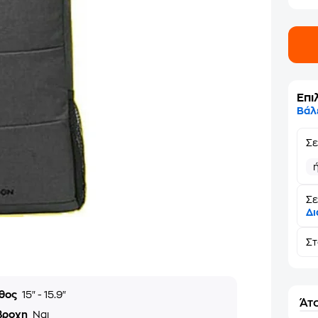
Επι
Βάλ
Σ
Σε
Δι
Σ
θος
15" - 15.9"
Άτο
βροχη
Ναι