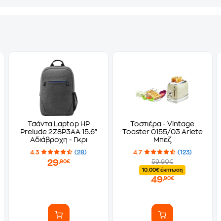
Τσάντα Laptop HP
Τοστιέρα - Vintage
Prelude 2Z8P3AA 15.6"
Toaster 0155/03 Ariete
Αδιάβροχη - Γκρι
Μπεζ
4.3
(28)
4.7
(123)
29
59.90€
,90€
10.00€ έκπτωση
49
,90€