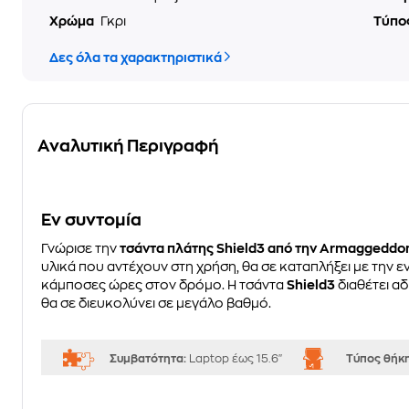
Χρώμα
Γκρι
Τύπο
Δες όλα τα χαρακτηριστικά
Αναλυτική Περιγραφή
Eν συντομία
Γνώρισε την
τσάντα πλάτης Shield3 από την Armaggeddo
υλικά που αντέχουν στη χρήση, θα σε καταπλήξει με την 
κάμποσες ώρες στον δρόμο. Η τσάντα
Shield3
διαθέτει α
θα σε διευκολύνει σε μεγάλο βαθμό.
Συμβατότητα:
Laptop έως 15.6"
Τύπος θήκ