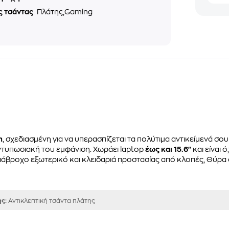
ς τσάντας
Πλάτης,Gaming
n
, σχεδιασμένη για να υπερασπίζεται τα πολύτιμα αντικείμενά σ
εντυπωσιακή του εμφάνιση. Χωράει laptop
έως και 15.6"
και είναι 
διάβροχο εξωτερικό και κλειδαριά προστασίας από κλοπές, Θύρα
ης:
Αντικλεπτική τσάντα πλάτης