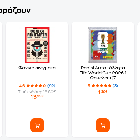
γοράζουν
Φονικά αινίγματα
Panini Αυτοκόλλητα
Fifa World Cup 2026 1
Φακελάκι (7
Αυτοκόλλητα)
4.6
(92)
5
(3)
1
Τιμή εκδότη: 18.80€
,30€
13
,99€