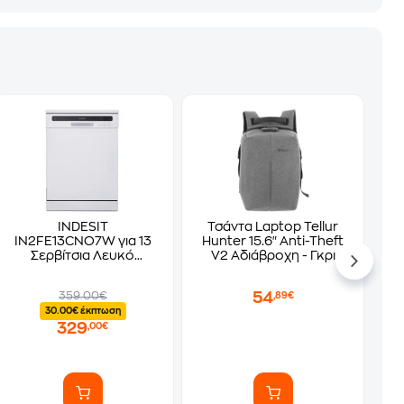
INDESIT
Τσάντα Laptop Tellur
IN2FE13CNO7W για 13
Hunter 15.6" Anti-Theft
Σερβίτσια Λευκό
V2 Αδιάβροχη - Γκρι
Πλυντήριο Πιάτων
54
359.00€
,89€
30.00€ έκπτωση
329
,00€