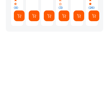
TV
III
AM5
32"
Pro
Socket
-
(8)
(3)
(26)
280
80"
έως
40kg