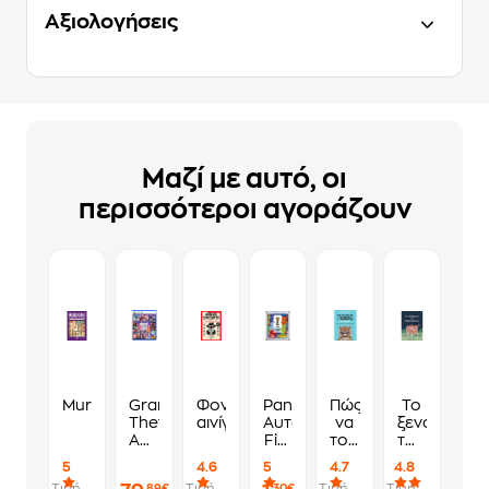
Αξιολογήσεις
Μαζί με αυτό, οι
περισσότεροι αγοράζουν
Murdoku
Grand
Φονικά
Panini
Πώς
Το
Theft
αινίγματα
Αυτοκόλλητα
να
ξενοδοχείο
Auto
Fifa
τους
των
VI
World
λες
συναισθημ
5
4.6
5
4.7
4.8
Standard
Cup
να