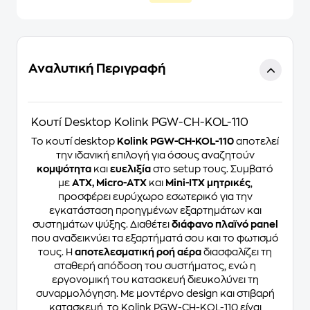
Αναλυτική Περιγραφή
Κουτί Desktop Kolink PGW-CH-KOL-110
Το κουτί desktop
Kolink PGW-CH-KOL-110
αποτελεί
την ιδανική επιλογή για όσους αναζητούν
κομψότητα
και
ευελιξία
στο setup τους. Συμβατό
με
ATX, Micro-ATX
και
Mini-ITX μητρικές
,
προσφέρει ευρύχωρο εσωτερικό για την
εγκατάσταση προηγμένων εξαρτημάτων και
συστημάτων ψύξης. Διαθέτει
διάφανο πλαϊνό panel
που αναδεικνύει τα εξαρτήματά σου και το φωτισμό
τους. Η
αποτελεσματική ροή αέρα
διασφαλίζει τη
σταθερή απόδοση του συστήματος, ενώ η
εργονομική του κατασκευή διευκολύνει τη
συναρμολόγηση. Με μοντέρνο design και στιβαρή
κατασκευή, το Kolink PGW-CH-KOL-110 είναι