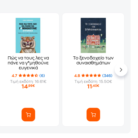
Πώς να τους λες να
Το ξενοδοχείο των
πάνε να γ*μηθούνε
συναισθημάτων
ευγενικά
4.7
(6)
4.8
(346)
Τιμή εκδότη: 16.61€
Τιμή εκδότη: 15.50€
14
11
,99€
,40€