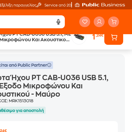
Εξέλιξη παραγγελίας
Service από 20'
Ήχου PT CAB-U036 USB 5.1, Με
1
,24€
Μικροφώνου Και Ακουστικού -
ώνου Και Ακουστικού - Μαύρο
ίται από Public Partner
τα Ήχου PT CAB-U036 USB 5.1,
 Έξοδο Μικροφώνου Και
υστικού - Μαύρο
ΚΟΣ:
MRK1513018
αθέσιμο για αποστολή
,24€