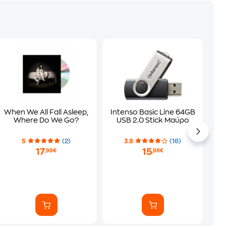
When We All Fall Asleep,
Intenso Basic Line 64GB
Where Do We Go?
USB 2.0 Stick Μαύρο
5
(2)
3.8
(16)
17
15
,99€
,98€