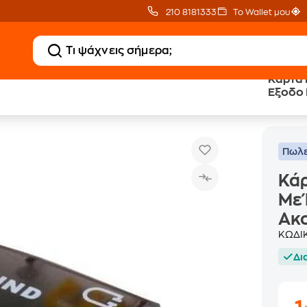
210 8181333
Το Wallet μου
Κάρτα 
Έξοδο 
Κάρτα Ήχου PT CAB-U036 USB 5.1, Με Έξοδο Μικροφ
Κάρτες Ήχου
Μαύρο
Πωλε
Κάρ
Με
Ακο
ΚΩΔΙ
Δι