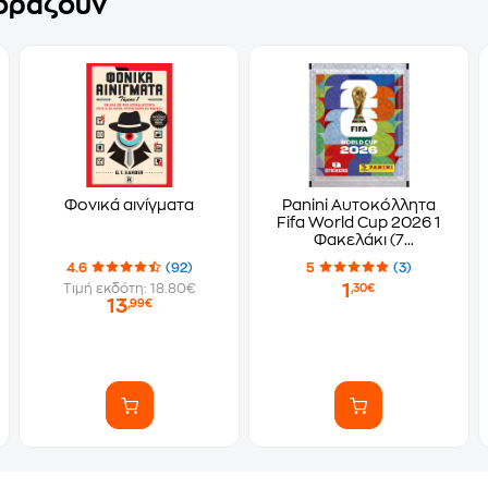
γοράζουν
Φονικά αινίγματα
Panini Αυτοκόλλητα
Fifa World Cup 2026 1
Φακελάκι (7
Αυτοκόλλητα)
4.6
(92)
5
(3)
1
Τιμή εκδότη: 18.80€
,30€
13
,99€