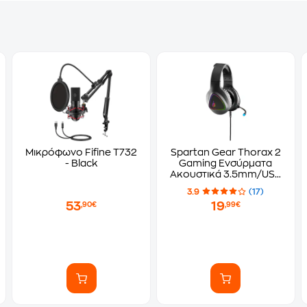
Μικρόφωνο Fifine T732
Spartan Gear Thorax 2
- Black
Gaming Ενσύρματα
Ακουστικά 3.5mm/USB
με LED Φωτισμό -
3.9
(17)
Μαύρα
53
19
,90€
,99€