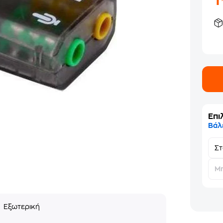
Επι
Βάλ
Σ
Μη
ς
Εξωτερική