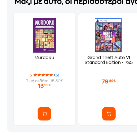
Μαζί με αυτό, οι περισσότεροι α
Murdoku
Grand Theft Auto VI
Standard Edition - PS5
5
(3)
79
Τιμή εκδότη: 15.50€
,89€
13
,99€