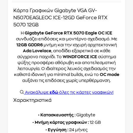
Κάρτα Γραφικών Gigabyte VGA GV-
N5070EAGLEOC ICE-12GD GeForce RTX
5070 12GB
Η
Gigabyte GeForce RTX 5070 Eagle OC ICE
συνδυάζει επιδόσεις και μοντέρνο σχεδιασμό. Με
12GB GDDR6
μνήμη και την ισχυρή αρχιτεκτονική
Ada Lovelace
, αποδίδει εξαιρετικά σε κάθε
σύγχρονο παιχνίδι. Το
WINDFORCE ICE
σύστημα
ψύξης προσφέρει αθόρυβη και αποτελεσματική
λειτουργία. Ο ιδιαίτερος λευκός σχεδιασμός την
καθιστά ιδανική για minimal builds, ενώ το
OC mode
αυξάνει τις επιδόσεις χωρίς υπερθέρμανση.
Ανακάλυψε
εδώ
όλες τις κάρτες γραφικών!
Χαρακτηριστικά
•
Κατασκευαστής :
Gigabyte
•
Μνήμη κάρτας γραφικών :
12 GB
•
Εγγύηση :
24 μήνες